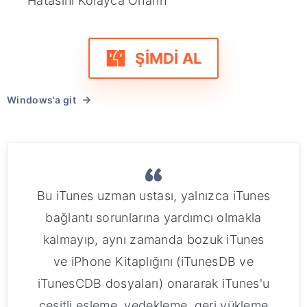
Hatasını Kolayca Onarın
ŞİMDİ AL
Windows'a git
Bu iTunes uzman ustası, yalnızca iTunes
bağlantı sorunlarına yardımcı olmakla
kalmayıp, aynı zamanda bozuk iTunes
ve iPhone Kitaplığını (iTunesDB ve
iTunesCDB dosyaları) onararak iTunes'u
çeşitli eşleme, yedekleme, geri yükleme