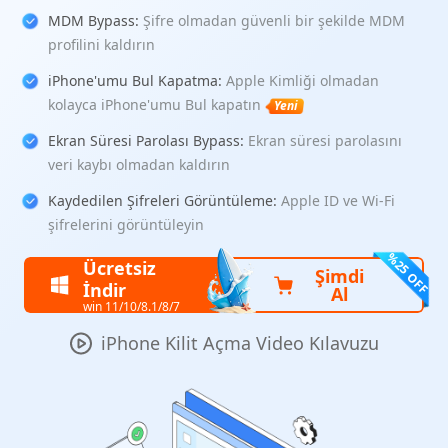
MDM Bypass:
Şifre olmadan güvenli bir şekilde MDM
profilini kaldırın
iPhone'umu Bul Kapatma:
Apple Kimliği olmadan
kolayca iPhone'umu Bul kapatın
Yeni
Ekran Süresi Parolası Bypass:
Ekran süresi parolasını
veri kaybı olmadan kaldırın
Kaydedilen Şifreleri Görüntüleme:
Apple ID ve Wi-Fi
şifrelerini görüntüleyin
Ücretsiz
Şimdi
İndir
Al
win 11/10/8.1/8/7
iPhone Kilit Açma Video Kılavuzu