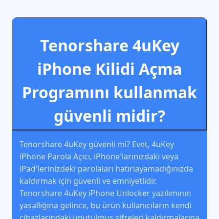
Tenorshare 4uKey
iPhone Kilidi Açma
Programını kullanmak
güvenli midir?
Tenorshare 4uKey güvenli mi? Evet, 4uKey
iPhone Parola Açıcı, iPhone'larınızdaki veya
iPad'lerinizdeki parolaları hatırlayamadığınızda
kaldırmak için güvenli ve emniyetlidir.
Tenorshare 4uKey iPhone Unlocker yazılımının
yasallığına gelince, bu ürün kullanıcıların kendi
cihazlarındaki unutulmuş şifreleri kaldırmalarına