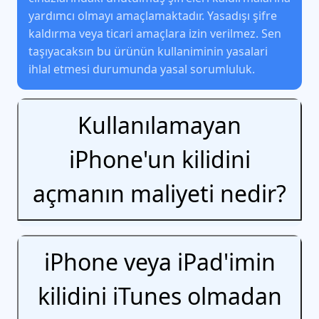
yardımcı olmayı amaçlamaktadır. Yasadışı şifre
kaldırma veya ticari amaçlara izin verilmez. Sen
taşıyacaksın bu ürünün kullaniminin yasalari
i̇hlal etmesi̇ durumunda yasal sorumluluk.
Kullanılamayan
iPhone'un kilidini
açmanın maliyeti nedir?
iPhone veya iPad'imin
kilidini iTunes olmadan