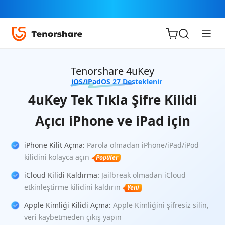
Tenorshare 4uKey
iOS/iPadOS 27 Desteklenir
4uKey Tek Tıkla Şifre Kilidi
Açıcı iPhone ve iPad için
iOS için
ReiBoot
iPhone Kilit Açma:
Parola olmadan iPhone/iPad/iPod
kilidini kolayca açın
Popüler
Tenorshare
Yeni
PDNob
iCloud Kilidi Kaldırma:
Jailbreak olmadan iCloud
etkinleştirme kilidini kaldırın
Yeni
iAnyGo
Apple Kimliği Kilidi Açma:
Apple Kimliğini şifresiz silin,
veri kaybetmeden çıkış yapın