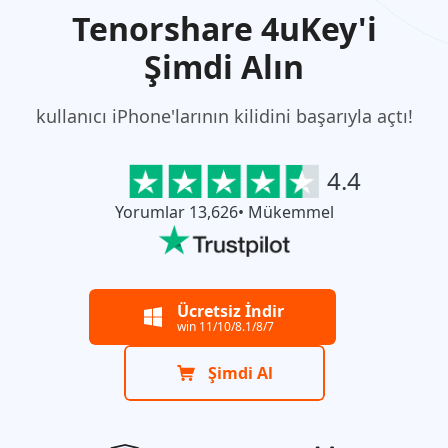
Tenorshare 4uKey'i
Şimdi Alın
kullanıcı iPhone'larının kilidini başarıyla açtı!
4.4
Yorumlar 13,626• Mükemmel
Ücretsiz İndir
win 11/10/8.1/8/7
Şimdi Al