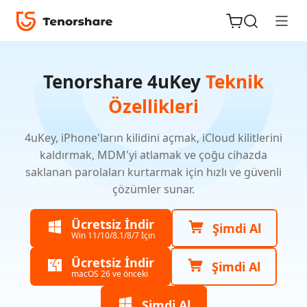
Tenorshare 4uKey
Teknik
Özellikleri
4uKey, iPhone'ların kilidini açmak, iCloud kilitlerini
iOS için
kaldırmak, MDM'yi atlamak ve çoğu cihazda
ReiBoot
saklanan parolaları kurtarmak için hızlı ve güvenli
çözümler sunar.
Tenorshare
Yeni
PDNob
Ücretsiz İndir
Şimdi Al
Win 11/10/8.1/8/7 İçin
iAnyGo
Ücretsiz İndir
Şimdi Al
macOS 26 ve önceki
Şimdi Al