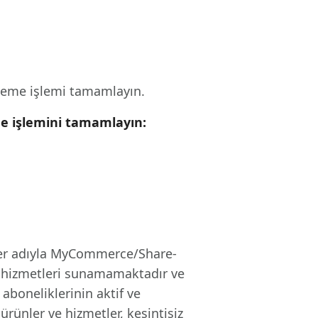
rün
Daha Fazla Faydalı İpuçları
Daha Fazla Faydalı İpuçları
ödeme işlemi tamamlayın.
eme işlemini tamamlayın:
iğer adıyla MyCommerce/Share-
iş hizmetleri sunamamaktadır ve
aboneliklerinin aktif ve
ünler ve hizmetler, kesintisiz