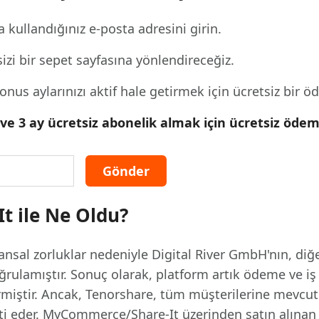
 Pro Uygulaması
 akıllı, daha hızlı, daha iyi yazın
AI içeriğini insan benzeri hale dönüştü
I ile ücretsiz temizleyin
a kullandığınız e-posta adresini girin.
sizi bir sepet sayfasına yönlendireceğiz.
nus aylarınızı aktif hale getirmek için ücretsiz bir 
n ve 3 ay ücretsiz abonelik almak için ücretsiz öd
 ile Ne Oldu?
nansal zorluklar nedeniyle Digital River GmbH'nın, d
doğrulamıştır. Sonuç olarak, platform artık ödeme ve 
rmiştir. Ancak, Tenorshare, tüm müşterilerine mevcut 
 eder. MyCommerce/Share-It üzerinden satın alınan ür