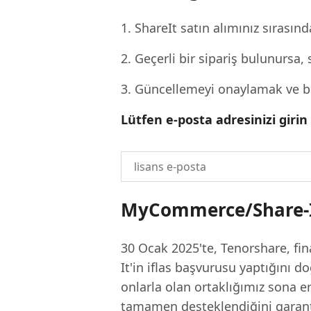
Android için UltData Uygulaması
Cleanup
Ücretsiz Online AI Fotoğraf Düzenleme Aracı
AI ile daha
Tüm Ürünleri İncele
Android verilerini PC olmadan kurtarın
iPhone'u A
1. ShareIt satın alımınız sırasınd
2. Geçerli bir sipariş bulunursa, 
3. Güncellemeyi onaylamak ve bo
Lütfen e-posta adresinizi giri
MyCommerce/Share-It
30 Ocak 2025'te, Tenorshare, fi
It'in iflas başvurusu yaptığını 
onlarla olan ortaklığımız sona e
tamamen desteklendiğini garanti