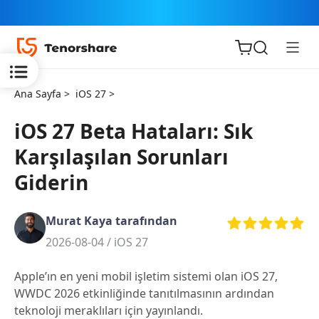
Ana Sayfa >
iOS 27 >
iOS 27 Beta Hataları: Sık
Karşılaşılan Sorunları
iOS için
Giderin
ReiBoot
Murat Kaya tarafından
Tenorshare
Yeni
2026-08-04 /
iOS 27
PDNob
Apple’ın en yeni mobil işletim sistemi olan iOS 27,
iAnyGo
WWDC 2026 etkinliğinde tanıtılmasının ardından
teknoloji meraklıları için yayınlandı.