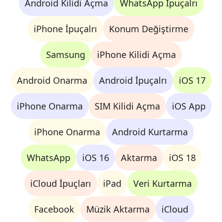
Android Kilidi Açma
WhatsApp İpuçalrı
iPhone İpuçalrı
Konum Değiştirme
Samsung
iPhone Kilidi Açma
Android Onarma
Android İpuçalrı
iOS 17
iPhone Onarma
SIM Kilidi Açma
iOS App
iPhone Onarma
Android Kurtarma
WhatsApp
iOS 16
Aktarma
iOS 18
iCloud İpuçları
iPad
Veri Kurtarma
Facebook
Müzik Aktarma
iCloud