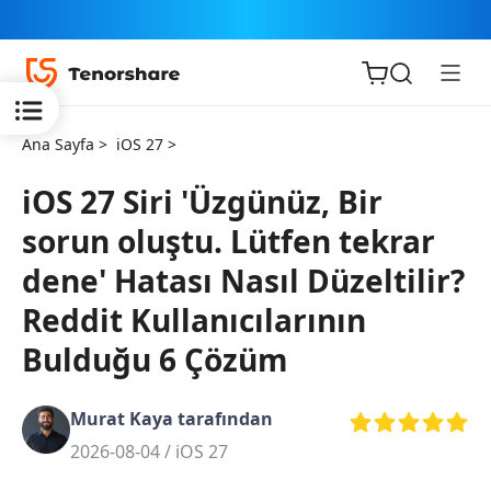
Ana Sayfa >
iOS 27 >
iOS 27 Siri 'Üzgünüz, Bir
sorun oluştu. Lütfen tekrar
iOS için
dene' Hatası Nasıl Düzeltilir?
ReiBoot
Reddit Kullanıcılarının
Tenorshare
Bulduğu 6 Çözüm
Yeni
PDNob
Murat Kaya tarafından
iAnyGo
2026-08-04 /
iOS 27