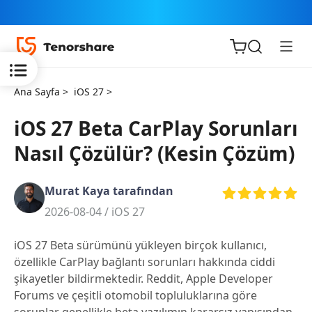
Ana Sayfa >
iOS 27 >
iOS 27 Beta CarPlay Sorunları
Nasıl Çözülür? (Kesin Çözüm)
iOS için
ReiBoot
Murat Kaya tarafından
2026-08-04 /
iOS 27
Tenorshare
Yeni
PDNob
iOS 27 Beta sürümünü yükleyen birçok kullanıcı,
özellikle CarPlay bağlantı sorunları hakkında ciddi
iAnyGo
şikayetler bildirmektedir. Reddit, Apple Developer
Forums ve çeşitli otomobil topluluklarına göre