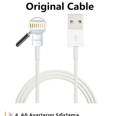
🃏 4. Ağ Ayarlarını Sıfırlama