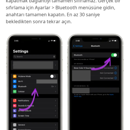
kapatmak bağlantıyı tamamen sıfırlamaz. Gerçek bir
sıfırlama için Ayarlar > Bluetooth menüsüne gidin,
anahtarı tamamen kapatın. En az 30 saniye
bekledikten sonra tekrar açın.