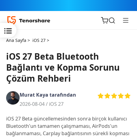
Ana Sayfa >
iOS 27 >
iOS 27 Beta Bluetooth
Bağlantı ve Kopma Sorunu
iOS için
Çözüm Rehberi
ReiBoot
Murat Kaya tarafından
Tenorshare
Yeni
2026-08-04 /
iOS 27
PDNob
iOS 27 Beta güncellemesinden sonra birçok kullanıcı
iAnyGo
Bluetooth'un tamamen çalışmaması, AirPods'un
bağlanmaması, Carplay bağlantısının sürekli kopması