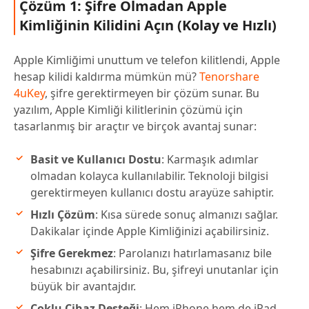
Çözüm 1: Şifre Olmadan Apple
Kimliğinin Kilidini Açın (Kolay ve Hızlı)
Apple Kimliğimi unuttum ve telefon kilitlendi, Apple
hesap kilidi kaldırma mümkün mü?
Tenorshare
4uKey
, şifre gerektirmeyen bir çözüm sunar. Bu
yazılım, Apple Kimliği kilitlerinin çözümü için
tasarlanmış bir araçtır ve birçok avantaj sunar:
Basit ve Kullanıcı Dostu
: Karmaşık adımlar
olmadan kolayca kullanılabilir. Teknoloji bilgisi
gerektirmeyen kullanıcı dostu arayüze sahiptir.
Hızlı Çözüm
: Kısa sürede sonuç almanızı sağlar.
Dakikalar içinde Apple Kimliğinizi açabilirsiniz.
Şifre Gerekmez
: Parolanızı hatırlamasanız bile
hesabınızı açabilirsiniz. Bu, şifreyi unutanlar için
büyük bir avantajdır.
Çoklu Cihaz Desteği
: Hem iPhone hem de iPad