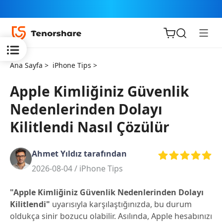
Ana Sayfa >
iPhone Tips >
Apple Kimliğiniz Güvenlik
Nedenlerinden Dolayı
iOS için
Kilitlendi Nasıl Çözülür
ReiBoot
Ahmet Yıldız tarafından
Tenorshare
Yeni
2026-08-04 /
iPhone Tips
PDNob
"Apple Kimliğiniz Güvenlik Nedenlerinden Dolayı
iAnyGo
Kilitlendi"
uyarısıyla karşılaştığınızda, bu durum
oldukça sinir bozucu olabilir. Asılında, Apple hesabınızı