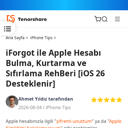
Ana Sayfa >
iPhone Tips >
iForgot ile Apple Hesabı
Bulma, Kurtarma ve
iOS için
Sıfırlama RehBeri [iOS 26
ReiBoot
Desteklenir]
Tenorshare
Yeni
PDNob
Ahmet Yıldız tarafından
2026-08-04 /
iPhone Tips
iAnyGo
Apple hesabınızla ilgili "
şifremi unuttum
" ya da "
Apple