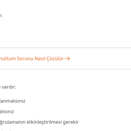
n
 Unuttum Sorunu Nasıl Çözülür
ı vardır:
lanmalısınız
lısınız
ğrulamanın etkinleştirilmesi gerekir