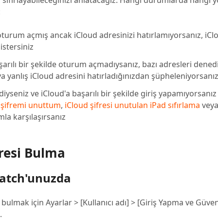
ıl sıfırlayabileceğinizi anlatacağız. Hangi durumlarda hangi 
:
 oturum açmış ancak iCloud adresinizi hatırlamıyorsanız, iCl
istersiniz
aşarılı bir şekilde oturum açmadıysanız, bazı adresleri dened
a yanlış iCloud adresini hatırladığınızdan şüpheleniyorsanı
iyseniz ve iCloud'a başarılı bir şekilde giriş yapamıyorsanız
 şifremi unuttum
,
iCloud şifresi unutulan iPad sıfırlama
vey
la karşılaşırsanız
resi Bulma
Watch'unuzda
bulmak için Ayarlar > [Kullanıcı adı] > [Giriş Yapma ve Güvenl
.