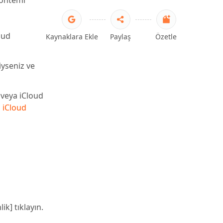
yöntemi
oud
Kaynaklara Ekle
Paylaş
Özetle
iyseniz ve
z
 veya iCloud
a
iCloud
ik] tıklayın.