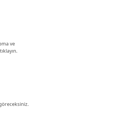
apma ve
ıklayın.
göreceksiniz.