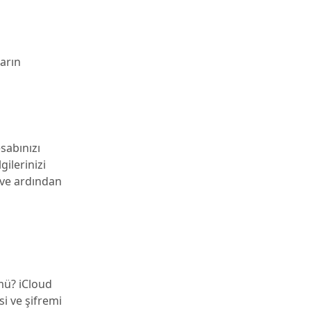
ların
sabınızı
gilerinizi
 ve ardından
mü? iCloud
si ve şifremi