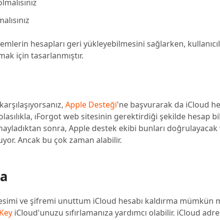
olmalısınız
alısınız
emlerin hesapları geri yükleyebilmesini sağlarken, kullanıcı
mak için tasarlanmıştır.
arşılaşıyorsanız,
Apple Desteği
'ne başvurarak da iCloud he
asılıkla, ıForgot web sitesinin gerektirdiği şekilde hesap bil
 onayladıktan sonra, Apple destek ekibi bunları doğrulayacak
uyor. Ancak bu çok zaman alabilir.
ma
d adresimi ve şifremi unuttum iCloud hesabı kaldırma mümkün 
Key
iCloud'unuzu sıfırlamanıza yardımcı olabilir. iCloud adre