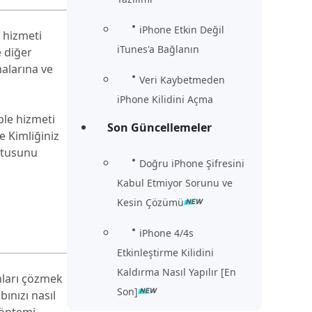
iPhone Etkin Değil
a hizmeti
iTunes'a Bağlanın
e diğer
malarına ve
Veri Kaybetmeden
iPhone Kilidini Açma
ple hizmeti
Son Güncellemeler
e Kimliğiniz
kutusunu
Doğru iPhone Şifresini
Kabul Etmiyor Sorunu ve
Kesin Çözümü
iPhone 4/4s
Etkinleştirme Kilidini
Kaldırma Nasıl Yapılır [En
unları çözmek
Son]
bınızı nasıl