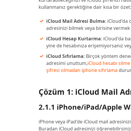
kurtarabileceğinizi ve iCloud şifrenizi nas
kullanmanız gerektiğine dair kısa bir özet
iCloud Mail Adresi Bulma
: iCloud'da
adresinizi bilmek veya birisine vermek 
iCloud Hesap Kurtarma
: iCloud'da b
yine de hesabınıza erişemiyorsanız vey
iCloud Sıfırlama
: Birçok yöntem dened
adresimi unuttum,
iCloud hesabı silme
şifresi olmadan iphone sıfırlama
durum
Çözüm 1: iCloud Mail Ad
2.1.1 iPhone/iPad/Apple 
iPhone veya iPad'de iCloud mail adresinizi 
Buradan iCloud adresinizi öğrenebilirsiniz