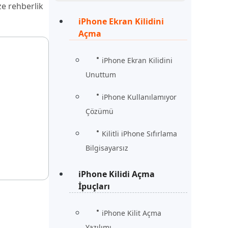
ze rehberlik
Şimdi İzle
Başlayın
iPhone Ekran Kilidini
Açma
rün
Daha Fazla Faydalı İpuçları
Daha Fazla Faydalı İpuçları
iPhone Ekran Kilidini
Unuttum
iPhone Kullanılamıyor
Çözümü
Kilitli iPhone Sıfırlama
Bilgisayarsız
iPhone Kilidi Açma
İpuçları
iPhone Kilit Açma
Yazılımı