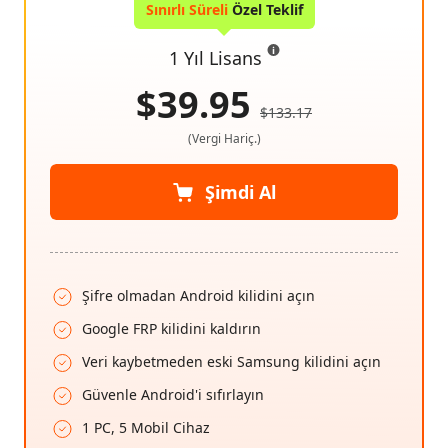
Sınırlı Süreli
Özel Teklif
1 Yıl Lisans
$39.95
$133.17
(Vergi Hariç.)
Şimdi Al
Şifre olmadan Android kilidini açın
Google FRP kilidini kaldırın
Veri kaybetmeden eski Samsung kilidini açın
Güvenle Android'i sıfırlayın
1 PC, 5 Mobil Cihaz