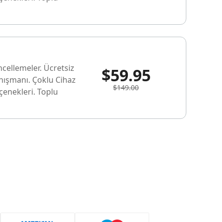
ncellemeler. Ücretsiz
$59.95
anışmanı. Çoklu Cihaz
$149.00
enekleri. Toplu