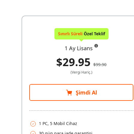
Sınırlı Süreli
Özel Teklif
1 Ay Lisans
$29.95
$99.90
(Vergi Hariç.)
Şimdi Al
1 PC, 5 Mobil Cihaz
30 gün para iade garantisi