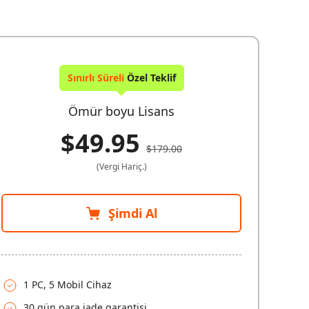
Sınırlı Süreli
Özel Teklif
Ömür boyu Lisans
$49.95
$179.00
(Vergi Hariç.)
Şimdi Al
1 PC, 5 Mobil Cihaz
30 gün para iade garantisi