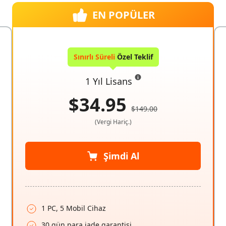
EN POPÜLER
Sınırlı Süreli
Özel Teklif
1 Yıl Lisans
$34.95
$149.00
(Vergi Hariç.)
Şimdi Al
1 PC, 5 Mobil Cihaz
30 gün para iade garantisi