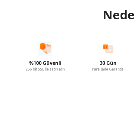
Neden
%100 Güvenli
30 Gün
256 bit SSL ile satın alın
Para İade Garantisi