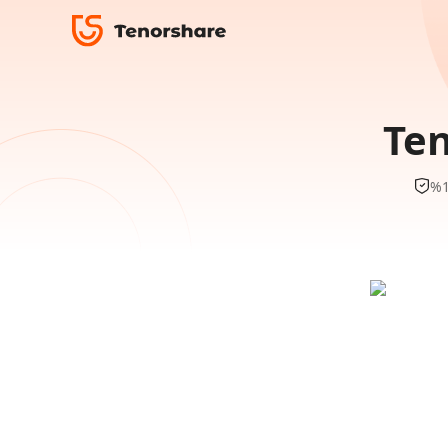
Ten
%1