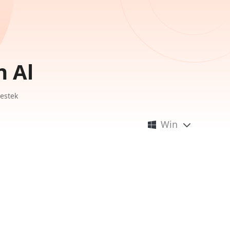
n Al
Destek
Win