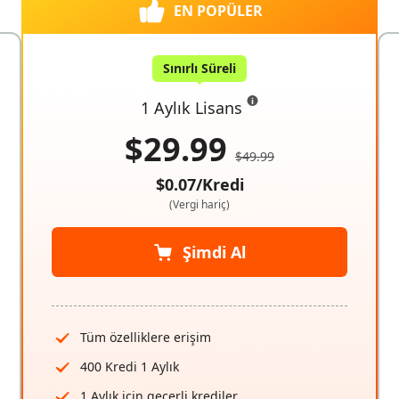
EN POPÜLER
Sınırlı Süreli
1 Aylık Lisans
$29.99
$49.99
$0.07/Kredi
(Vergi hariç)
Şimdi Al
Tüm özelliklere erişim
400 Kredi 1 Aylık
1 Aylık için geçerli krediler