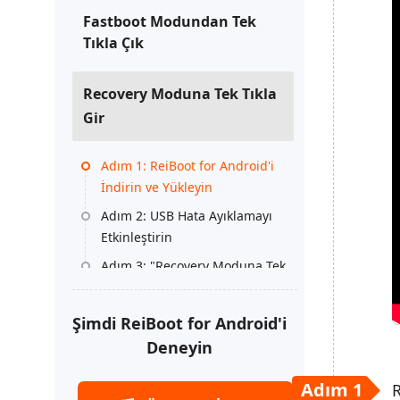
Fastboot Modundan Tek
Tıkla Çık
Recovery Moduna Tek Tıkla
Gir
Adım 1: ReiBoot for Android'i
İndirin ve Yükleyin
Adım 2: USB Hata Ayıklamayı
Etkinleştirin
Adım 3: "Recovery Moduna Tek
Tıkla Gir" Özelliğini Tıklayın
Adım 4: Recovery Moduna
Şimdi ReiBoot for Android'i
Başarıyla Girin
Deneyin
Recovery Modundan Tek
Adım 1
R