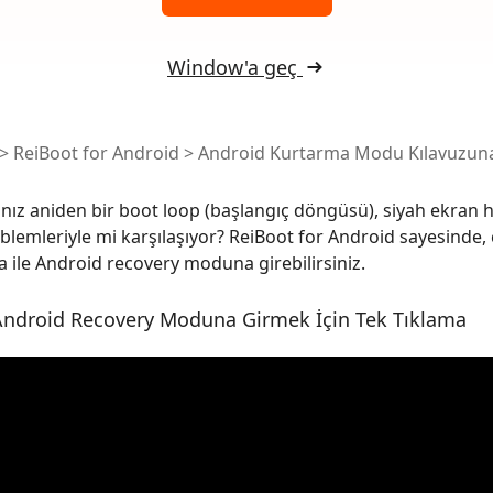
 akıllı, daha hızlı, daha iyi yazın
AI içeriğini insan benzeri hale dönüştü
I ile ücretsiz temizleyin
Window'a geç
>
ReiBoot for Android
>
Android Kurtarma Modu Kılavuzuna
nız aniden bir boot loop (başlangıç döngüsü), siyah ekran h
blemleriyle mi karşılaşıyor? ReiBoot for Android sayesinde,
ma ile Android recovery moduna girebilirsiniz.
Android Recovery Moduna Girmek İçin Tek Tıklama