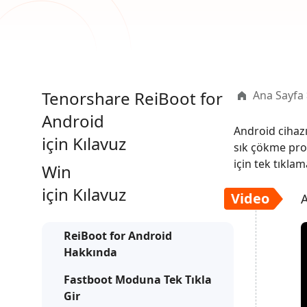
Ücretsiz Online AI Fotoğraf Düzenleme Aracı
AI ile daha
Tüm Ürünleri İncele
Android verilerini PC olmadan kurtarın
iPhone'u A
Tenorshare ReiBoot for
Ana Sayfa
Android
Android cihazı
için Kılavuz
sık çökme pro
için tek tıkla
Win
için Kılavuz
Video
ReiBoot for Android
Hakkında
Fastboot Moduna Tek Tıkla
Gir