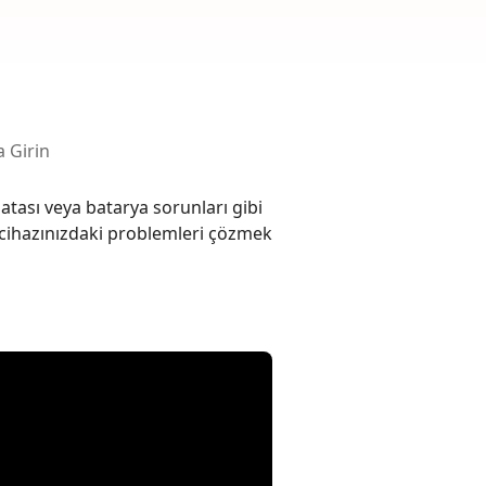
rün
Daha Fazla Faydalı İpuçları
Daha Fazla Faydalı İpuçları
 Girin
atası veya batarya sorunları gibi
 cihazınızdaki problemleri çözmek