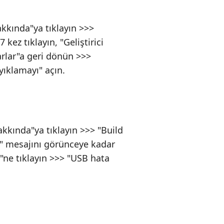
akkında"ya tıklayın >>>
 kez tıklayın, "Geliştirici
rlar"a geri dönün >>>
yıklamayı" açın.
akkında"ya tıklayın >>> "Build
z" mesajını görünceye kadar
i"ne tıklayın >>> "USB hata