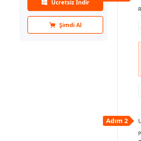
Tıkla Çık
Ücretsiz İndir
R
Download Moduna Tek
Tıkla Gir
Şimdi Al
Download Modundan Tek
Tıkla Çık
Android Sistemini Onar
Android Sistem Önbelleğini
Temizle
Adım 2
U
P
g