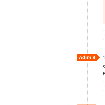
Adım 3
“
Ş
p