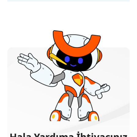
Hala Yardıma İhtiyacınız