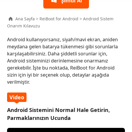
Şimdi Al
Android
Hakkında
Ana Sayfa
>
ReiBoot for Android
>
Android Sistem
Fastboot
Onarım Kılavuzu
Moduna
Tek
Android kullanıyorsanız, siyah/mavi ekran, aniden
Tıklama
meydana gelen batarya tükenmesi gibi sorunlarla
ile
karşılaşabilirsiniz. Daha şiddetli sorunlar için,
Girin
Android sisteminizi derinlemesine onarmanız
gerekebilir. İşte bu noktada, ReiBoot for Android
Fastboot
sizin için iyi bir seçenek olup, detaylar aşağıda
Modundan
verilmiştir.
Tek
Tıklama
Video
ile
Çıkın
Android Sistemini Normal Hale Getirin,
Parmaklarınızın Ucunda
Recovery
Moduna