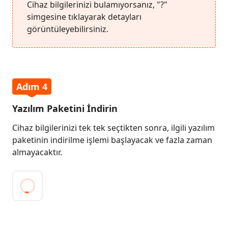
4:
Cihaz bilgilerinizi bulamıyorsanız, "?"
Firmware
simgesine tıklayarak detayları
Paketini
görüntüleyebilirsiniz.
siz İndir
İndirin
Adım
mdi Al
5:
Android
Adım 4
Sistem
Onarımını
Yazılım Paketini İndirin
Başlatın
Cihaz bilgilerinizi tek tek seçtikten sonra, ilgili yazılım
paketinin indirilme işlemi başlayacak ve fazla zaman
almayacaktır.