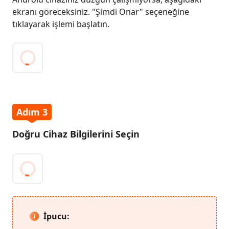
ekranı göreceksiniz. "Şimdi Onar" seçeneğine
Kurun
tıklayarak işlemi başlatın.
Adım
2:
Devam
Etmek
İçin
"Şimdi
Onar"
Adım 3
Seçeneğine
Tıklayın
Doğru Cihaz Bilgilerini Seçin
Adım
3:
Doğru
Cihaz
Android
Bilgilerini
Sistem
Seçin
Önbelleğini
İpucu:
Temizleyin
Adım