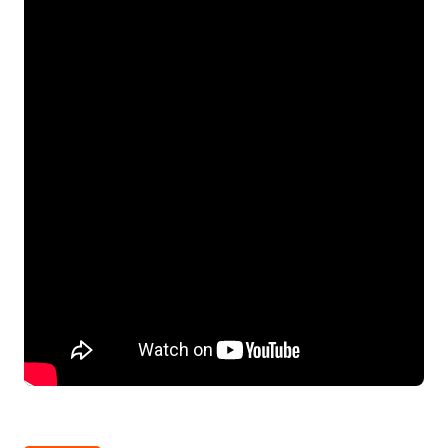
Tek
Tıklama
ile
Girin
Recovery
Modundan
Tek
Tıklama
ile
Çıkın
Download
Moduna
Tek
Tıklama
ile
Girin