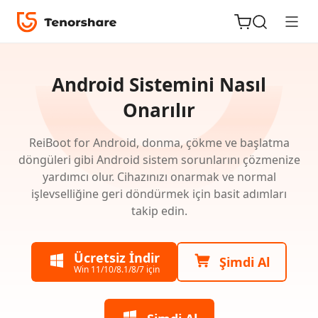
Tenorshare
ReiBoot
Android Sistemini Nasıl
for
Onarılır
Android
ReiBoot for Android, donma, çökme ve başlatma
iOS için
için
döngüleri gibi Android sistem sorunlarını çözmenize
ReiBoot
Kılavuz
yardımcı olur. Cihazınızı onarmak ve normal
işlevselliğine geri döndürmek için basit adımları
Win
Tenorshare
Yeni
takip edin.
PDNob
için
Kılavuz
iAnyGo
Ücretsiz İndir
Şimdi Al
Win 11/10/8.1/8/7 için
ReiBoot
for