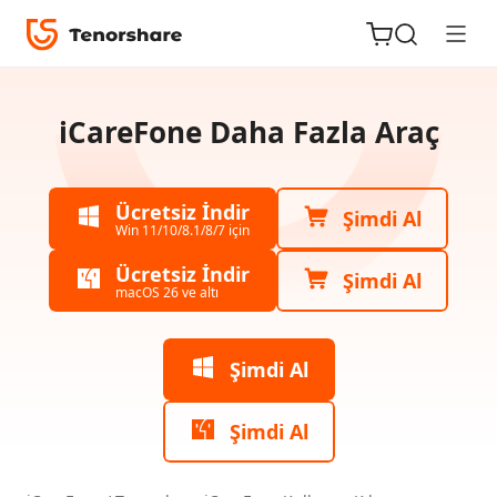
Tenorshare
iCareFone
iCareFone Daha Fazla Araç
için
Kılavuz
Ücretsiz İndir
Şimdi Al
iOS için
Win 11/10/8.1/8/7 için
Win
ReiBoot
Ücretsiz İndir
için
Şimdi Al
macOS 26 ve altı
Kılavuz
Tenorshare
Yeni
PDNob
Şimdi Al
iOS
iAnyGo
Verilerini
Yönet
Şimdi Al
Tek