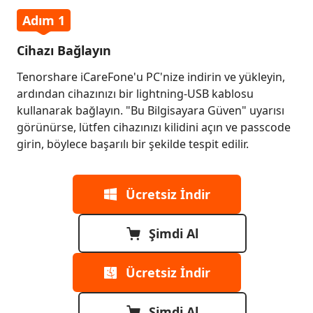
Kontrol
Adım 1
Etme
Cihazı Bağlayın
4.
iPhone
Tenorshare iCareFone'u PC'nize indirin ve yükleyin,
Gerçek
ardından cihazınızı bir lightning-USB kablosu
Zamanlı
kullanarak bağlayın. "Bu Bilgisayara Güven" uyarısı
Ekran
görünürse, lütfen cihazınızı kilidini açın ve passcode
Görüntüsü
girin, böylece başarılı bir şekilde tespit edilir.
5.
siz İndir
iOS
Güncellemelerini
Ücretsiz İndir
Engelleme
mdi Al
6.
Şimdi Al
Sistem
Önbelleğini
Ücretsiz İndir
siz İndir
Temizleme
Şimdi Al