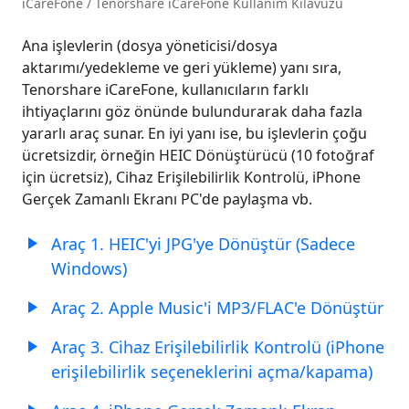
iCareFone
/
Tenorshare iCareFone Kullanım Kılavuzu
Tıklamayla
Fotoğrafları
Ana işlevlerin (dosya yöneticisi/dosya
PC'ye
aktarımı/yedekleme ve geri yükleme) yanı sıra,
Aktar
Tenorshare iCareFone, kullanıcıların farklı
ihtiyaçlarını göz önünde bulundurarak daha fazla
Yedekleme
yararlı araç sunar. En iyi yanı ise, bu işlevlerin çoğu
ve
ücretsizdir, örneğin HEIC Dönüştürücü (10 fotoğraf
Geri
için ücretsiz), Cihaz Erişilebilirlik Kontrolü, iPhone
Yükleme
Gerçek Zamanlı Ekranı PC'de paylaşma vb.
Cihaz
Araç 1. HEIC'yi JPG'ye Dönüştür (Sadece
Medyasını
Windows)
iTunes'a
Aktar
Araç 2. Apple Music'i MP3/FLAC'e Dönüştür
iTunes
Araç 3. Cihaz Erişilebilirlik Kontrolü (iPhone
Medyasını
erişilebilirlik seçeneklerini açma/kapama)
Cihaza
Aktar