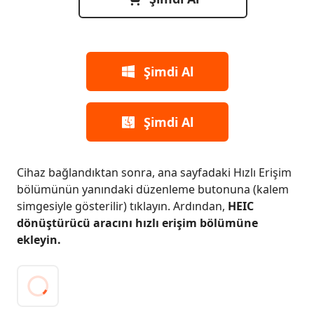
mdi Al
Şimdi Al
Şimdi Al
Cihaz bağlandıktan sonra, ana sayfadaki Hızlı Erişim
bölümünün yanındaki düzenleme butonuna (kalem
simgesiyle gösterilir) tıklayın. Ardından,
HEIC
dönüştürücü aracını hızlı erişim bölümüne
ekleyin.