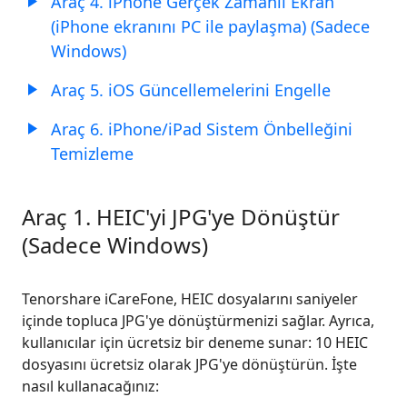
Araç 4. iPhone Gerçek Zamanlı Ekran
(iPhone ekranını PC ile paylaşma) (Sadece
Daha
Windows)
Fazla
Araç
Araç 5. iOS Güncellemelerini Engelle
1.
Araç 6. iPhone/iPad Sistem Önbelleğini
HEIC'i
Temizleme
JPG'ye
Dönüştürme
Araç 1. HEIC'yi JPG'ye Dönüştür
2.
Apple
(Sadece Windows)
Müzik'i
MP3/FLAC'ye
Tenorshare iCareFone, HEIC dosyalarını saniyeler
Dönüştürme
içinde topluca JPG'ye dönüştürmenizi sağlar. Ayrıca,
3.
kullanıcılar için ücretsiz bir deneme sunar: 10 HEIC
Cihaz
dosyasını ücretsiz olarak JPG'ye dönüştürün. İşte
Erişilebilirlik
nasıl kullanacağınız:
Seçeneklerini