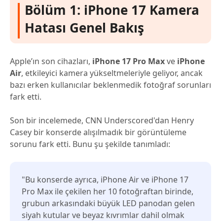
Aktarma Nasıl Yapılır
Bölüm 1: iPhone 17 Kamera
Hatası Genel Bakış
Apple’ın son cihazları,
iPhone 17 Pro Max
ve
iPhone
Air
, etkileyici kamera yükseltmeleriyle geliyor, ancak
bazı erken kullanıcılar beklenmedik fotoğraf sorunları
fark etti.
Son bir incelemede, CNN Underscored'dan Henry
Casey bir konserde alışılmadık bir görüntüleme
sorunu fark etti. Bunu şu şekilde tanımladı:
"Bu konserde ayrıca, iPhone Air ve iPhone 17
Pro Max ile çekilen her 10 fotoğraftan birinde,
grubun arkasındaki büyük LED panodan gelen
siyah kutular ve beyaz kıvrımlar dahil olmak