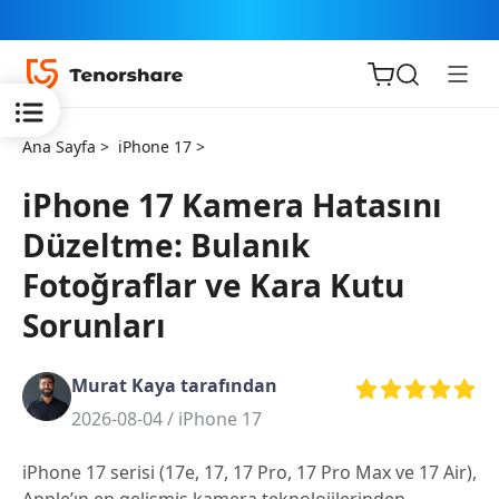
Ana Sayfa >
iPhone 17 >
iPhone 17 Kamera Hatasını
Düzeltme: Bulanık
iOS için
Fotoğraflar ve Kara Kutu
ReiBoot
Sorunları
Tenorshare
Yeni
PDNob
Murat Kaya tarafından
2026-08-04 /
iPhone 17
iAnyGo
iPhone 17 serisi (17e, 17, 17 Pro, 17 Pro Max ve 17 Air),