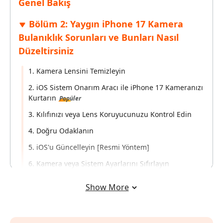
Genel Bakış
Bölüm 2: Yaygın iPhone 17 Kamera
Bulanıklık Sorunları ve Bunları Nasıl
Düzeltirsiniz
1. Kamera Lensini Temizleyin
2. iOS Sistem Onarım Aracı ile iPhone 17 Kameranızı
Kurtarın
Popüler
3. Kılıfınızı veya Lens Koruyucunuzu Kontrol Edin
4. Doğru Odaklanın
5. iOS'u Güncelleyin [Resmi Yöntem]
6. Kamera veya Sistem Ayarlarını Sıfırlayın
7. Donanım Kontrolü
Show More
Bonus İpuçları: iPhone 17/Air/Pro/Pro
Max'te iPhone Verilerini Yedekleme ve