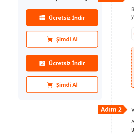
iPhone Yedekle & Geri Yükle
B
y
Ücretsiz İndir
iTunes/iCloud Olmadan
iPhone/iPad'inizdeki Veriler
Nasıl Yedeklenir
Şimdi Al
iTunes/iCloud Olmadan
iPhone/iPad'inize Veri Nasıl Geri
Yüklenir
Ücretsiz İndir
Şimdi Al
Adım 2
V
g