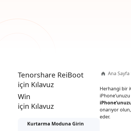
Ücretsiz Online AI Fotoğraf Düzenleme Aracı
AI ile daha
Tüm Ürünleri İncele
Android verilerini PC olmadan kurtarın
iPhone'u A
Tenorshare ReiBoot
Ana Sayfa
için Kılavuz
Herhangi bir 
Win
iPhone’unuzu 
iPhone’unuzu 
için Kılavuz
onarıyor olun,
eder.
Kurtarma Moduna Girin