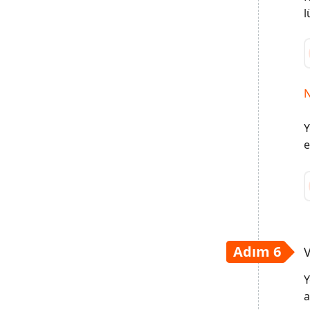
l
N
Y
e
Adım 6
Y
a