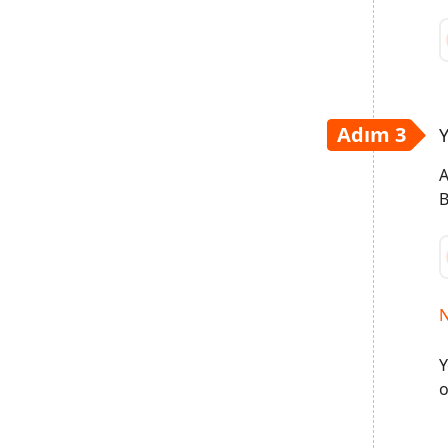
Adım 3
Y
A
B
N
Y
o