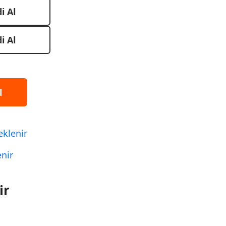
i Al
i Al
l
eklenir
enir
ir