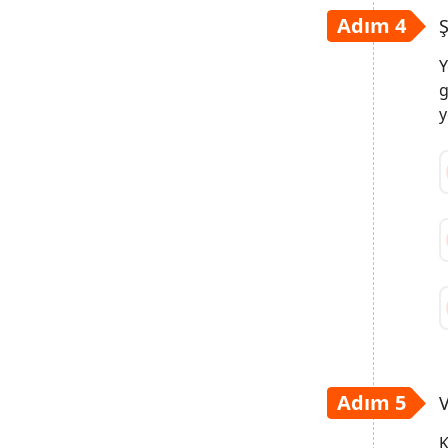
Adım 4
Ş
Y
g
y
Adım 5
V
K