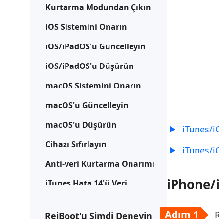
Kurtarma Modundan Çıkın
iOS Sistemini Onarın
iOS/iPadOS'u Güncelleyin
iOS/iPadOS'u Düşürün
macOS Sistemini Onarın
macOS'u Güncelleyin
macOS'u Düşürün
iTunes/i
Cihazı Sıfırlayın
iTunes/i
Anti-veri Kurtarma Onarımı
iPhone/i
iTunes Hata 14'ü Veri
Kaybetmeden Düzeltin
Adım 1
R
ReiBoot'u Şimdi Deneyin