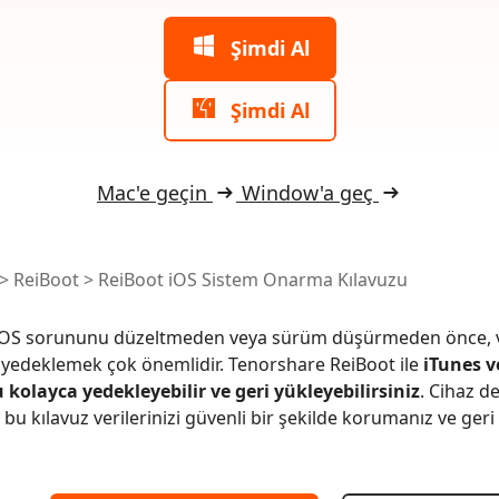
 akıllı, daha hızlı, daha iyi yazın
AI içeriğini insan benzeri hale dönüştü
I ile ücretsiz temizleyin
Şimdi Al
Şimdi Al
Mac'e geçin
Window'a geç
>
ReiBoot
>
ReiBoot iOS Sistem Onarma Kılavuzu
iOS sorununu düzeltmeden veya sürüm düşürmeden önce, ve
yedeklemek çok önemlidir. Tenorshare ReiBoot ile
iTunes 
kolayca yedekleyebilir ve geri yükleyebilirsiniz
. Cihaz d
 bu kılavuz verilerinizi güvenli bir şekilde korumanız ve geri