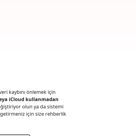
rün
Daha Fazla Faydalı İpuçları
Daha Fazla Faydalı İpuçları
ri kaybını önlemek için
veya iCloud kullanmadan
eğiştiriyor olun ya da sistemi
 getirmeniz için size rehberlik