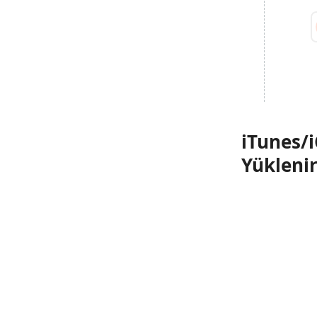
iTunes/i
Yükleni