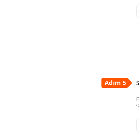
Adım 5
S
F
'