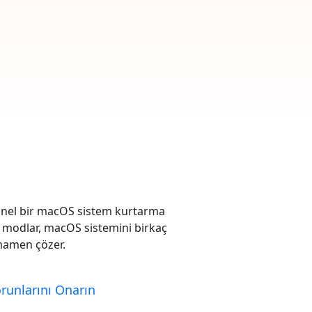
rün
Daha Fazla Faydalı İpuçları
Daha Fazla Faydalı İpuçları
syonel bir macOS sistem kurtarma
 modlar, macOS sistemini birkaç
mamen çözer.
runlarını Onarın