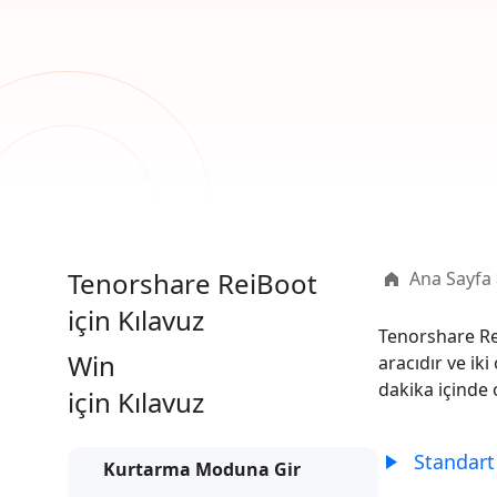
Ücretsiz Online AI Fotoğraf Düzenleme Aracı
AI ile daha
Tüm Ürünleri İncele
Android verilerini PC olmadan kurtarın
iPhone'u A
Tenorshare ReiBoot
Ana Sayfa
için Kılavuz
Tenorshare Rei
Win
aracıdır ve i
dakika içinde
için Kılavuz
Standart
Kurtarma Moduna Gir