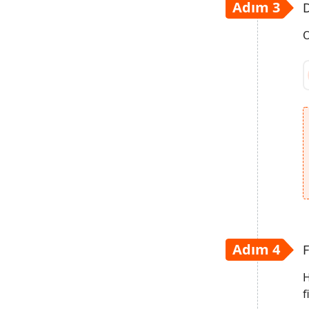
Adım 3
O
Adım 4
F
H
f