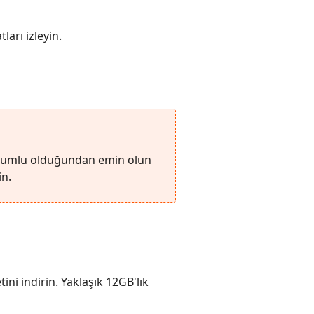
arı izleyin.
 uyumlu olduğundan emin olun
in.
ni indirin. Yaklaşık 12GB'lık