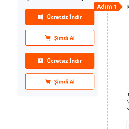
macOS Düşürme
Adım 1
R
Cihazı Sıfırla
Ücretsiz İndir
Veri Kurtarma Onarımı
Şimdi Al
iTunes Hata 14'ü Veri Kaybı
Olmadan Onar
iPhone Verileri Nasıl
Ücretsiz İndir
Yedeklenir ve Geri Yüklenir
Şimdi Al
R
M
S