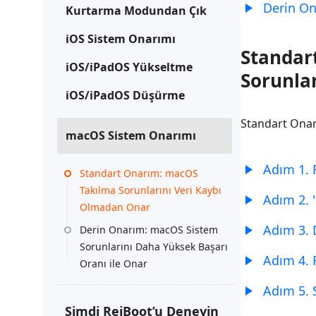
Derin On
Kurtarma Modundan Çık
iOS Sistem Onarımı
Standar
iOS/iPadOS Yükseltme
Sorunla
iOS/iPadOS Düşürme
Standart Onar
macOS Sistem Onarımı
Adım 1. 
Standart Onarım: macOS
Takılma Sorunlarını Veri Kaybı
Adım 2. 
Olmadan Onar
Adım 3.
Derin Onarım: macOS Sistem
Sorunlarını Daha Yüksek Başarı
Adım 4. 
Oranı ile Onar
Adım 5. 
macOS Yükseltme
Şimdi ReiBoot’u Deneyin