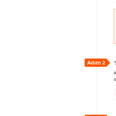
Adım 2
'
A
o