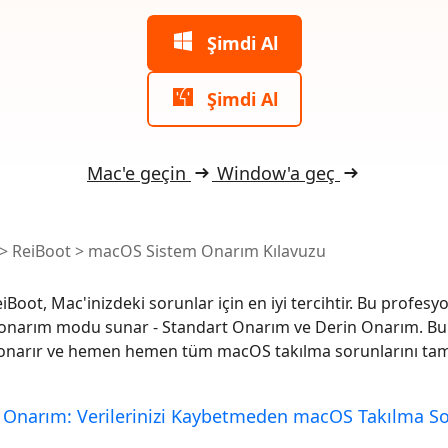
 akıllı, daha hızlı, daha iyi yazın
AI içeriğini insan benzeri hale dönüştü
I ile ücretsiz temizleyin
Şimdi Al
Şimdi Al
Mac'e geçin
Window'a geç
>
ReiBoot
>
macOS Sistem Onarım Kılavuzu
Boot, Mac'inizdeki sorunlar için en iyi tercihtir. Bu profe
ki onarım modu sunar - Standart Onarım ve Derin Onarım. Bu
 onarır ve hemen hemen tüm macOS takılma sorunlarını ta
 Onarım: Verilerinizi Kaybetmeden macOS Takılma So