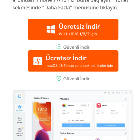
ardından iPhone 17/16'nızı buna bağlayın. "Yönet"
sekmesinde "Daha Fazla" menüsüne tıklayın.