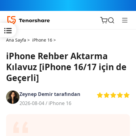
Ana Sayfa >
iPhone 16 >
iPhone Rehber Aktarma
Kılavuz [iPhone 16/17 için de
iOS için
Geçerli]
ReiBoot
Zeynep Demir tarafından
Tenorshare
Yeni
2026-08-04 /
iPhone 16
PDNob
iAnyGo