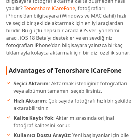
bilgisayara fotoğraf aktarma kalite düşmeden nasıl
yapılır?
Tenorshare iCareFone
, fotoğrafları
iPhone'dan bilgisayara (Windows ve MAC dahil) hızlı
ve seçici bir şekilde aktarmak için en iyi araçlardan
biridir. Bu güçlü hepsi bir arada iOS veri yönetimi
aracı, iOS 18 Beta'yı destekler ve en sevdiğiniz
fotoğrafları iPhone'dan bilgisayara yalnızca birkaç
tıklamayla kolayca aktarmak için bir dizi özellik sunar.
Advantages of Tenorshare iCareFone
Seçici Aktarım
: Aktarmak istediğiniz fotoğrafları
veya albümün tamamını seçebilirsiniz.
Hızlı Aktarım
: Çok sayıda fotoğrafı hızlı bir şekilde
aktarabilirsiniz
Kalite Kaybı Yok
: Aktarım sırasında orijinal
fotoğraf kalitesini korur.
Kullanıcı Dostu Arayüz
: Yeni başlayanlar için bile