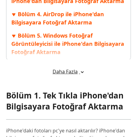
iPhone'dan Bilgisayara Fotoğraf Aktarma
Bölüm 4. AirDrop ile iPhone'dan
Bilgisayara Fotoğraf Aktarma
Bölüm 5. Windows Fotoğraf
Görüntüleyicisi ile iPhone'dan Bilgisayara
Fotoğraf Aktarma
Bölüm 6. Dosya Paylaşım Uygulamaları
Daha Fazla
ile iPhone'dan Bilgisayara Fotoğraf
Aktarma
Bölüm 1. Tek Tıkla iPhone'dan
Bölüm 7. Neden iPhone'daki
Fotoğrafları Bilgisayara Aktaramıyorum
Bilgisayara Fotoğraf Aktarma
iPhone'daki fotoları pc'ye nasıl aktarılır? iPhone'dan