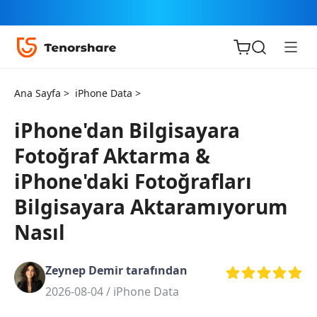
Ana Sayfa >
iPhone Data >
iPhone'dan Bilgisayara
Fotoğraf Aktarma &
iOS için
iPhone'daki Fotoğrafları
ReiBoot
Bilgisayara Aktaramıyorum
Tenorshare
Nasıl
Yeni
PDNob
Zeynep Demir tarafından
iAnyGo
2026-08-04 /
iPhone Data