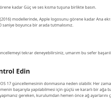
örene kadar Güç ve ses kısma tuşuna birlikte basın.
SE(2016) modellerinde, Apple logosunu görene kadar Ana ek
 saniye boyunca bir arada tutmalısınız.
üncellemeyi tekrar deneyebilirsiniz, umarım bu sefer başarıl
ntrol Edin
ğ, iOS 17 güncellemesinin donmasına neden olabilir. Her zam
rmenin başarıyla yapılabilmesi için güçlü ve kararlı bir ağa
e, yapmanız gereken, kurulumdan hemen önce ağ ayarlarını ç