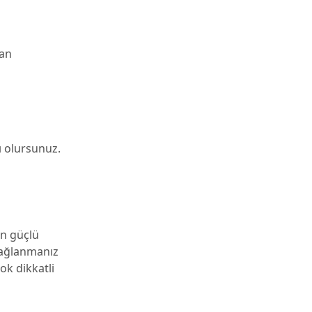
ran
ı olursunuz.
an güçlü
 bağlanmanız
ok dikkatli