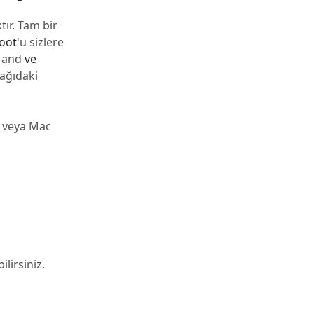
ır. Tam bir
boot
'u sizlere
, and
ve
şağıdaki
C veya Mac
lirsiniz.