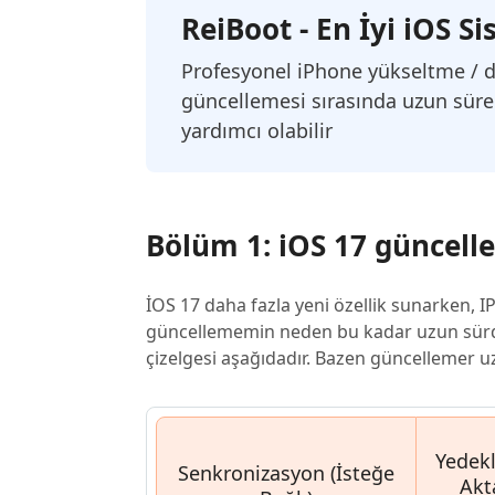
Windows'ta silinen dosyaları kurtarın
Mac'te sil
ReiBoot - En İyi iOS 
Ücretsiz
PixPretty AI Fotoğraf Düzenleyici
Tenorsh
Android için UltData Uygulaması
Cleanup
Profesyonel iPhone yükseltme / d
Ücretsiz Online AI Fotoğraf Düzenleme Aracı
AI ile daha
Tüm Ürünleri İncele
Android verilerini PC olmadan kurtarın
iPhone'u A
güncellemesi sırasında uzun sür
yardımcı olabilir
Bölüm 1: iOS 17 güncell
İOS 17 daha fazla yeni özellik sunarken, I
güncellememin neden bu kadar uzun sürd
çizelgesi aşağıdadır. Bazen güncellemer uzu
Yedek
Senkronizasyon (İsteğe
Akt