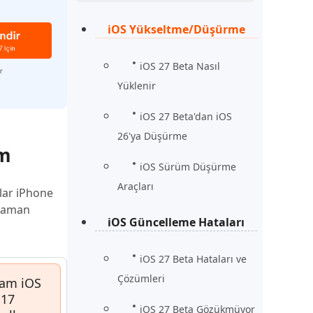
Şimdi İzle
Başlayın
iOS Yükseltme/Düşürme
rün
Daha Fazla Faydalı İpuçları
Daha Fazla Faydalı İpuçları
iOS 27 Beta Nasıl
Yüklenir
iOS 27 Beta'dan iOS
26'ya Düşürme
ım
iOS Sürüm Düşürme
Araçları
ılar iPhone
 zaman
iOS Güncelleme Hataları
iOS 27 Beta Hataları ve
Çözümleri
lam iOS
17
iOS 27 Beta Gözükmüyor