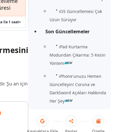
celleme
üresi
iOS Güncellemesi Çok
Uzun Sürüyor
a ila 1 saat+
Son Güncellemeler
iPad Kurtarma
ürmesini
Modundan Çıkarma: 5 Kesin
Yöntem
iPhone'unuzu Hemen
r. Şu an için
Güncelleyin! Coruna ve
DarkSword Açıkları Hakkında
Her Şey
)
Kaynaklara Ekle
Paylaş
Özetle