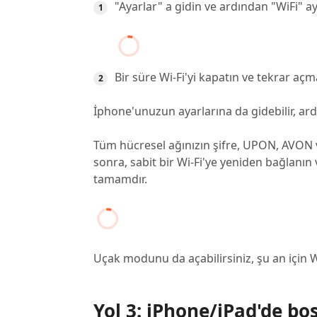
"Ayarlar" a gidin ve ardından "WiFi" ay
Bir süre Wi-Fi'yi kapatın ve tekrar açma
İphone'unuzun ayarlarına da gidebilir, ardın
Tüm hücresel ağınızın şifre, UPON, AVON v
sonra, sabit bir Wi-Fi'ye yeniden bağlanı
tamamdır.
Uçak modunu da açabilirsiniz, şu an için Wi
Yol 3: iPhone/iPad'de boş