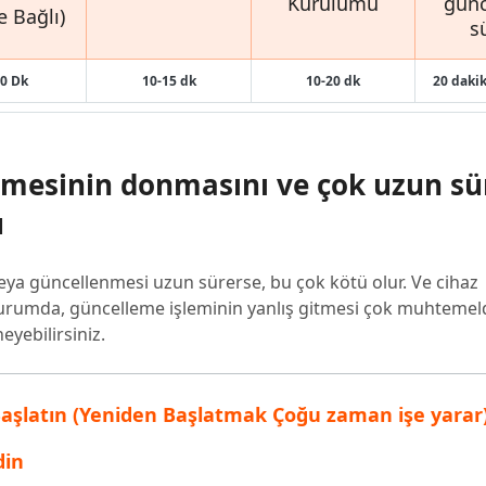
Kurulumu
gün
e Bağlı)
s
30 Dk
10-15 dk
10-20 dk
20 dakik
emesinin donmasını ve çok uzun s
u
eya güncellenmesi uzun sürerse, bu çok kötü olur. Ve cihaz
rumda, güncelleme işleminin yanlış gitmesi çok muhtemeldi
eyebilirsiniz.
n Başlatın (Yeniden Başlatmak Çoğu zaman işe yarar
din