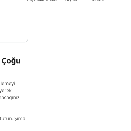
k Çoğu
llemeyi
eyerek
anacağınız
 tutun. Şimdi