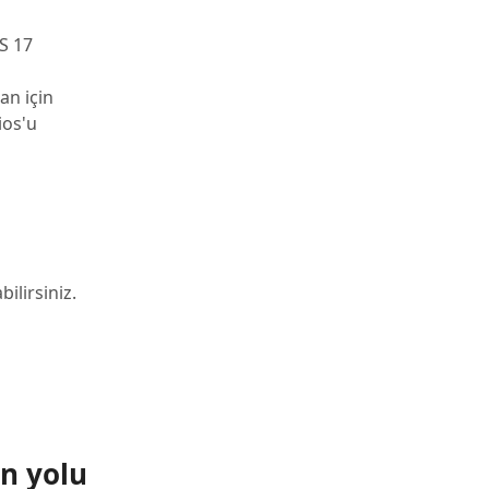
S 17
an için
ios'u
ilirsiniz.
n yolu