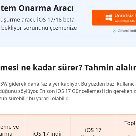
inen dosyaları kurtarın
Sistem Onarma Aracı
Popüler
are AI Writer
Tenorshare AI Bypass
 Pro Uygulaması
üşürme aracı, iOS 17/18 beta
 akıllı, daha hızlı, daha iyi yazın
AI içeriğini insan benzeri hale dönüştü
I ile ücretsiz temizleyin
e bekliyor sorununu çözmenize
emesi ne kadar sürer? Tahmin alal
PSW giderek daha fazla yer kaplıyor. Bu yüzden bazı kullanıc
üğünü söylüyor. En son iOS 17 Güncellemesi için gereken
n sürebilir bu yararlı olabilir.
Top
leme ve
iOS 17
arma
iOS 17 indir