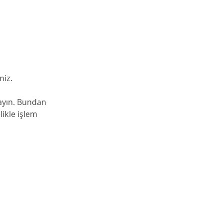
niz.
mayın. Bundan
ikle işlem