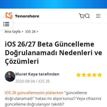
Ana Sayfa >
iOS 26 >
iOS 26/27 Beta Güncelleme
Doğrulanamadı Nedenleri ve
iOS için
Çözümleri
ReiBoot
Murat Kaya tarafından
Tenorshare
Yeni
2026-08-04 /
iOS 26
PDNob
iOS 26 güncellemesini yüklerken
"güncelleme
iAnyGo
doğrulanamadı" hatası mı alıyorsunuz? Veya cihazınız
güncelleme doğrulanıyor takıldı?