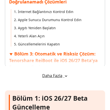
Doğrulanamadı Çözümleri
1. İnternet Bağlantınızı Kontrol Edin
2. Apple Sunucu Durumunu Kontrol Edin
3. Aygıtı Yeniden Başlatın
4. Yeterli Alan Açın
5. Güncellemelerini Kapatın
Bölüm 3: Otomatik ve Risksiz Çözüm:
Tenorshare ReiBoot ile iOS 26/27 Beta’ya
Sorunsuz Geçiş
Daha Fazla
Uzman Tavsiyesi: iOS 26/27 Beta
Güncellemelerinde Nelere Dikkat Etmeli?
Bölüm 1: iOS 26/27 Beta
Güncelleme