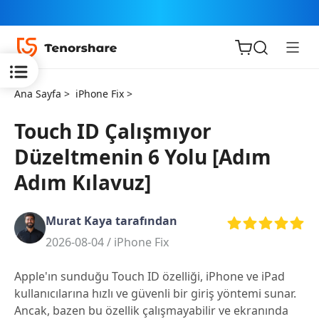
Ana Sayfa >
iPhone Fix >
Touch ID Çalışmıyor
Düzeltmenin 6 Yolu [Adım
iOS için
Adım Kılavuz]
ReiBoot
Murat Kaya tarafından
Tenorshare
Yeni
2026-08-04 /
iPhone Fix
PDNob
Apple'ın sunduğu Touch ID özelliği, iPhone ve iPad
iAnyGo
kullanıcılarına hızlı ve güvenli bir giriş yöntemi sunar.
Ancak, bazen bu özellik çalışmayabilir ve ekranında