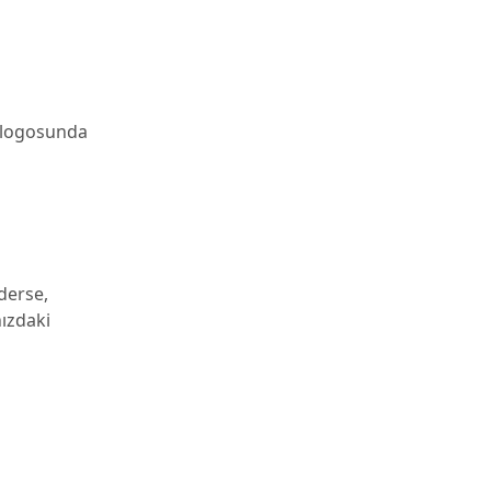
a logosunda
derse,
nızdaki