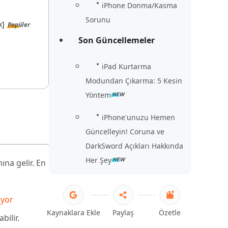
iPhone Donma/Kasma
Sorunu
k]
Popüler
Son Güncellemeler
iPad Kurtarma
Modundan Çıkarma: 5 Kesin
Yöntem
iPhone'unuzu Hemen
Güncelleyin! Coruna ve
DarkSword Açıkları Hakkında
Her Şey
ına gelir. En
ıyor
Kaynaklara Ekle
Paylaş
Özetle
bilir.