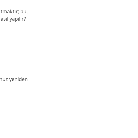
atmaktır; bu,
sıl yapılır?
unuz yeniden