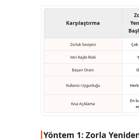
Zo
Karşılaştırma
Yen
Baş
Zorluk Seviyesi
Çok
Veri Kaybı Riski
Başarı Oranı
O
Kullanıcı Uygunluğu
Herk
En ba
Kısa Açıklama
a
Yöntem 1: Zorla Yeniden