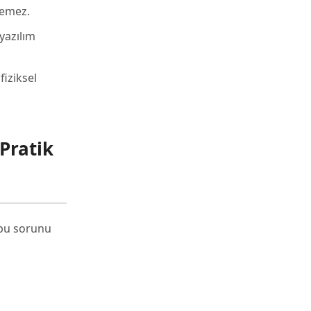
nemez.
yazılım
fiziksel
Pratik
 bu sorunu