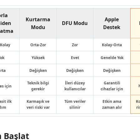
rla
Kurtarma
Apple
iden
DFU Modu
Modu
Destek
latma
 Kolay
Orta-Zor
Zor
Kolay-Orta
Yok
Yüksek
Evet
Genelde Yok
rta
Değişken
Değişken
Değişken
Teknik bilgi
İleri düzey
Garantili
es için
gerekir
kullanıcılar
cihazlar için
sit ilk
Karmaşık ve
Tüm veriler
Etkin ama
Ko
dım
veri riski var
silinir
zaman alır
r
 Başlat