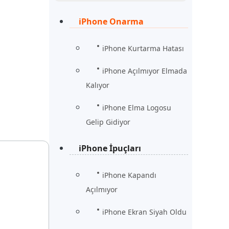
Şimdi İzle
Başlayın
iPhone Onarma
rün
Daha Fazla Faydalı İpuçları
Daha Fazla Faydalı İpuçları
iPhone Kurtarma Hatası
iPhone Açılmıyor Elmada
Kalıyor
iPhone Elma Logosu
Gelip Gidiyor
iPhone İpuçları
iPhone Kapandı
Açılmıyor
iPhone Ekran Siyah Oldu