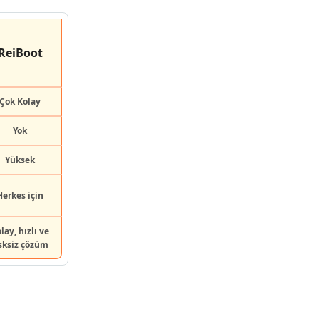
ReiBoot
Çok Kolay
Yok
Yüksek
Herkes için
lay, hızlı ve
isksiz çözüm