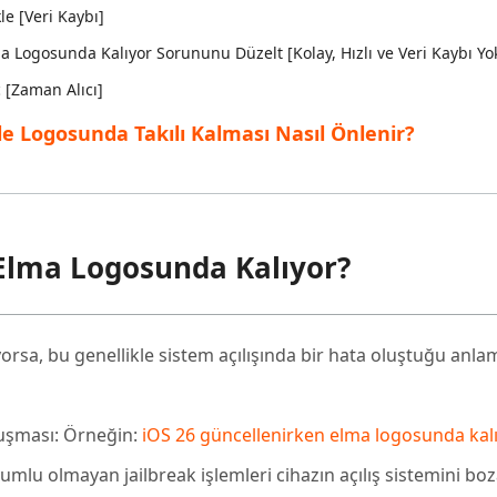
e [Veri Kaybı]
a Logosunda Kalıyor Sorununu Düzelt [Kolay, Hızlı ve Veri Kaybı Yo
ç [Zaman Alıcı]
e Logosunda Takılı Kalması Nasıl Önlenir?
Elma Logosunda Kalıyor?
rsa, bu genellikle sistem açılışında bir hata oluştuğu anlam
luşması: Örneğin:
iOS 26 güncellenirken elma logosunda kal
umlu olmayan jailbreak işlemleri cihazın açılış sistemini boza