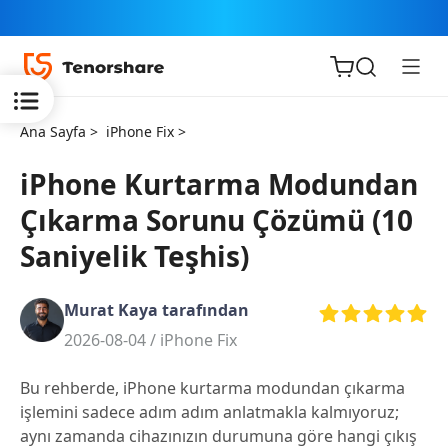
Ana Sayfa >
iPhone Fix >
iPhone Kurtarma Modundan
Çıkarma Sorunu Çözümü (10
iOS için
Saniyelik Teşhis)
ReiBoot
Murat Kaya tarafından
Tenorshare
Yeni
2026-08-04 /
iPhone Fix
PDNob
Bu rehberde, iPhone kurtarma modundan çıkarma
iAnyGo
işlemini sadece adım adım anlatmakla kalmıyoruz;
aynı zamanda cihazınızın durumuna göre hangi çıkış