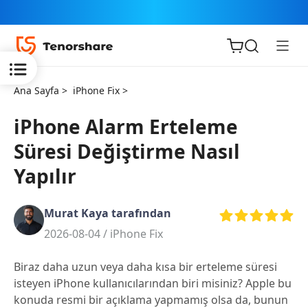
Ana Sayfa >
iPhone Fix >
iPhone Alarm Erteleme
Süresi Değiştirme Nasıl
iOS için
Yapılır
ReiBoot
Murat Kaya tarafından
Tenorshare
Yeni
2026-08-04 /
iPhone Fix
PDNob
Biraz daha uzun veya daha kısa bir erteleme süresi
iAnyGo
isteyen iPhone kullanıcılarından biri misiniz? Apple bu
konuda resmi bir açıklama yapmamış olsa da, bunun