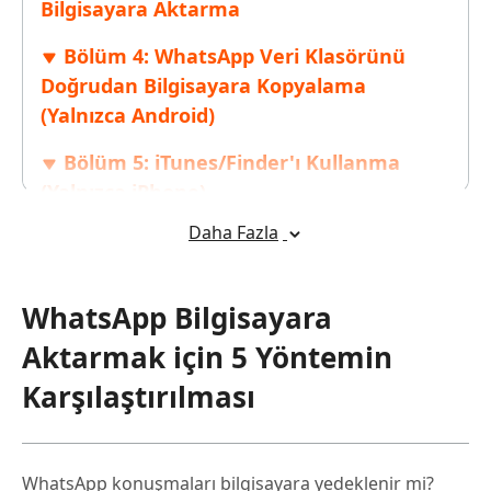
Bilgisayara Aktarma
Bölüm 4: WhatsApp Veri Klasörünü
Doğrudan Bilgisayara Kopyalama
(Yalnızca Android)
Bölüm 5: iTunes/Finder'ı Kullanma
(Yalnızca iPhone)
Daha Fazla
Bölüm 6: WhatsApp Bilgisayara
Aktarma Hakkında SSS
WhatsApp Bilgisayara
Aktarmak için 5 Yöntemin
Karşılaştırılması
WhatsApp konuşmaları bilgisayara yedeklenir mi?