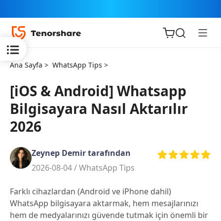
Ana Sayfa >
WhatsApp Tips >
[iOS & Android] Whatsapp
Bilgisayara Nasıl Aktarılır
iOS için
2026
ReiBoot
Zeynep Demir tarafından
Tenorshare
Yeni
2026-08-04 /
WhatsApp Tips
PDNob
Farklı cihazlardan (Android ve iPhone dahil)
iAnyGo
WhatsApp bilgisayara aktarmak, hem mesajlarınızı
hem de medyalarınızı güvende tutmak için önemli bir