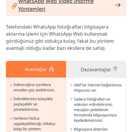
WhatsApp Web Video İndirme
Yöntemleri
Telefondaki WhatsApp fotoğrafları bilgisayara
aktarma işlemi için WhatsApp Web kullanmak
gördüğünüz gibi oldukça kolay, fakat bu yöntem
avantajlı olduğu kadar bazı eksilere de sahip.
Avantajlar
Dezavantajlar
İndireceğiniz içeriklere
Aktif bir internet bağlantısına
önceden göz atabilirsiniz.
ihtiyacınız var.
İndirdiklerinizi kolaylıkla
Sadece fotoğrafları ve
paylaşabilir ve
videoları indirebilirsiniz,
yönetebilirsiniz.
mesajları yedekleme
formatında bilgisayarınıza
Herkesin hızlıca
kaydedemezsiniz.
uygulayabileceği, oldukça
kolay bir yöntem.
Bilgisayara aktarılan