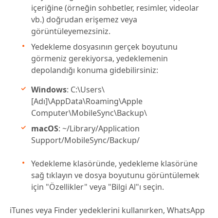
içeriğine (örneğin sohbetler, resimler, videolar
vb.) doğrudan erişemez veya
görüntüleyemezsiniz.
Yedekleme dosyasının gerçek boyutunu
görmeniz gerekiyorsa, yedeklemenin
depolandığı konuma gidebilirsiniz:
Windows
: C:\Users\
[Adı]\AppData\Roaming\Apple
Computer\MobileSync\Backup\
macOS
: ~/Library/Application
Support/MobileSync/Backup/
Yedekleme klasöründe, yedekleme klasörüne
sağ tıklayın ve dosya boyutunu görüntülemek
için "Özellikler" veya "Bilgi Al"ı seçin.
iTunes veya Finder yedeklerini kullanırken, WhatsApp