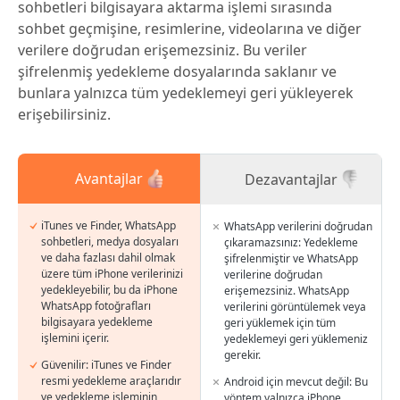
sohbetleri bilgisayara aktarma işlemi sırasında
sohbet geçmişine, resimlerine, videolarına ve diğer
verilere doğrudan erişemezsiniz. Bu veriler
şifrelenmiş yedekleme dosyalarında saklanır ve
bunlara yalnızca tüm yedeklemeyi geri yükleyerek
erişebilirsiniz.
Avantajlar
Dezavantajlar
iTunes ve Finder, WhatsApp
WhatsApp verilerini doğrudan
sohbetleri, medya dosyaları
çıkaramazsınız: Yedekleme
ve daha fazlası dahil olmak
şifrelenmiştir ve WhatsApp
üzere tüm iPhone verilerinizi
verilerine doğrudan
yedekleyebilir, bu da iPhone
erişemezsiniz. WhatsApp
WhatsApp fotoğrafları
verilerini görüntülemek veya
bilgisayara yedekleme
geri yüklemek için tüm
işlemini içerir.
yedeklemeyi geri yüklemeniz
gerekir.
Güvenilir: iTunes ve Finder
resmi yedekleme araçlarıdır
Android için mevcut değil: Bu
ve yedekleme işleminin
yöntem yalnızca iPhone