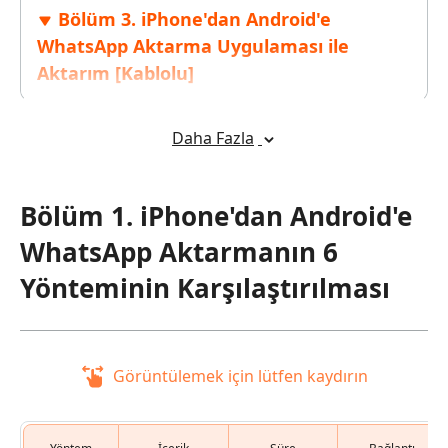
Bölüm 3. iPhone'dan Android'e
WhatsApp Aktarma Uygulaması ile
Aktarım [Kablolu]
3.1 Tenorshare iCarefone Transfer ile iPhone'dan
Android'e WhatsApp Aktarma
Daha Fazla
Popüler
3.2 WazzapMigrator ile iPhone'dan Android'e
WhatsApp Aktarma
Bölüm 1. iPhone'dan Android'e
3.3 Backuptrans ile iPhone'dan Android'e WhatsApp
Aktarma
WhatsApp Aktarmanın 6
Yönteminin Karşılaştırılması
Bölüm 4. iPhone'dan Android'e
WhatsApp Aktarma Kablosuz
Alternatifleri
Görüntülemek için lütfen kaydırın
4.1 E-posta ile iPhone'dan Android'e WhatsApp
Aktarma
4.2 Sohbeti Yedekleme Özelliği ile iPhone'dan