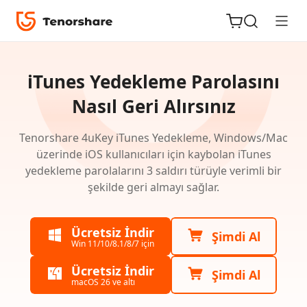
Tenorshare
4uKey
iTunes Yedekleme Parolasını
-
Nasıl Geri Alırsınız
iTunes
Tenorshare 4uKey iTunes Yedekleme, Windows/Mac
iOS için
Backup
üzerinde iOS kullanıcıları için kaybolan iTunes
ReiBoot
için
yedekleme parolalarını 3 saldırı türüyle verimli bir
Kılavuz
şekilde geri almayı sağlar.
Tenorshare
Yeni
PDNob
Win
Ücretsiz İndir
Şimdi Al
için
Win 11/10/8.1/8/7 için
iAnyGo
Kılavuz
Ücretsiz İndir
Şimdi Al
macOS 26 ve altı
iTunes