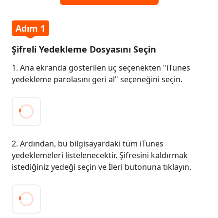
mdi Al
Adım 1
Şifreli Yedekleme Dosyasını Seçin
siz İndir
1. Ana ekranda gösterilen üç seçenekten "iTunes
yedekleme parolasını geri al" seçeneğini seçin.
mdi Al
2. Ardından, bu bilgisayardaki tüm iTunes
yedeklemeleri listelenecektir. Şifresini kaldırmak
istediğiniz yedeği seçin ve İleri butonuna tıklayın.