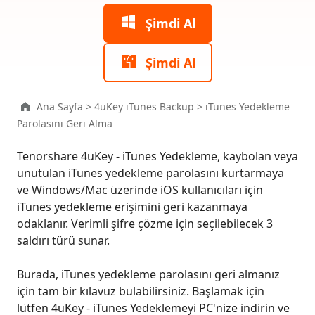
Yedekleme
Parolasını
Şimdi Al
Geri
Al
Şimdi Al
Adım
1:
Şifreli
Ana Sayfa
>
4uKey iTunes Backup
>
iTunes Yedekleme
Yedekleme
Parolasını Geri Alma
Dosyasını
Seçin
Tenorshare 4uKey - iTunes Yedekleme, kaybolan veya
unutulan iTunes yedekleme parolasını kurtarmaya
Adım
ve Windows/Mac üzerinde iOS kullanıcıları için
2:
iTunes yedekleme erişimini geri kazanmaya
Parola
odaklanır. Verimli şifre çözme için seçilebilecek 3
Kurtarma
Modunu
saldırı türü sunar.
Seçin
Burada, iTunes yedekleme parolasını geri almanız
Adım
için tam bir kılavuz bulabilirsiniz. Başlamak için
3:
lütfen 4uKey - iTunes Yedeklemeyi PC'nize indirin ve
iTunes