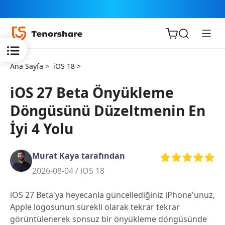
Ana Sayfa >
iOS 18 >
iOS 27 Beta Önyükleme
Döngüsünü Düzeltmenin En
iOS için
İyi 4 Yolu
ReiBoot
Murat Kaya tarafından
Tenorshare
Yeni
2026-08-04 /
iOS 18
PDNob
iOS 27 Beta'ya heyecanla güncellediğiniz iPhone'unuz,
iAnyGo
Apple logosunun sürekli olarak tekrar tekrar
görüntülenerek sonsuz bir önyükleme döngüsünde