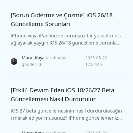
[Sorun Giderme ve Çözme] iOS 26/18
Güncelleme Sorunları
iPhone veya iPad'inizde sorunsuz bir yükseltme s
ağlayarak yaygın iOS 26/18 güncelleme sorunları
nı ve bunları çözmek için etkili çözümleri keşfedi
n.
Murat Kaya
tarafından
2025-05-20
gönderildi
12:24:46
[Etkili] Devam Eden iOS 18/26/27 Beta
Güncellemesi Nasıl Durdurulur
iOS 27 beta güncellemesinin nasıl durdurulacağın
ı merak ediyor musunuz? iPhone güncellemenizi
duraklatmak, iptal etmek veya durdurmak için ka
nıtlanmış ipuçlarını öğrenin ve yazılım güncellem
Murat Kaya
tarafından
2025-05-20