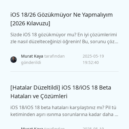
iOS 18/26 Gözükmüyor Ne Yapmalıyım
[2026 Kılavuzu]
Sizde iOS 18 gözükmüyor mu? En iyi çözümlerimi
zle nasıl düzelteceğinizi öğrenin! Bu, sorunu çöz
mek için ihtiyacınız olan nihai adım adım kılavuzd
ur.
Murat Kaya
tarafından
2025-05-19
gönderildi
19:52:40
[Hatalar Düzeltildi] iOS 18/iOS 18 Beta
Hataları ve Çözümleri
iOS 18/iOS 18 beta hataları karşılaştınız mı? Pil tü
ketiminden aşırı ısınma sorunlarına kadar daha s
orunsuz bir deneyim için çözümler öğrenin. Hızlı,
tek tıklamayla düzeltme için Tenorshare reiboot'u
Murat Kaya
tarafından
2025-05-19