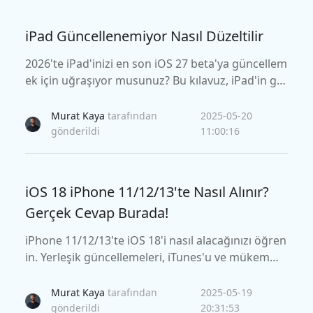
iPad Güncellenemiyor Nasıl Düzeltilir
2026'te iPad'inizi en son iOS 27 beta'ya güncellem
ek için uğraşıyor musunuz? Bu kılavuz, iPad'in gü
ncellenemiyor sorununu gidermeye yönelik kolay
sorun giderme adımlarını kapsar.
Murat Kaya
tarafından
2025-05-20
gönderildi
11:00:16
iOS 18 iPhone 11/12/13'te Nasıl Alınır?
Gerçek Cevap Burada!
iPhone 11/12/13'te iOS 18'i nasıl alacağınızı öğren
in. Yerleşik güncellemeleri, iTunes'u ve mükemme
l Tenorshare reiboot'u okuyun.
Murat Kaya
tarafından
2025-05-19
gönderildi
20:31:53