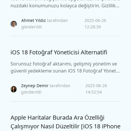
nuzdaki konumunuzu kolayca değiştirin. Gizlilik,
oyun oynama veya bölgeye özgü içeriğe erişim içi
n jailbreak yapmadan GPS'i nasıl taklit edeceğinizi
Ahmet Yıldız
tarafından
2025-06-26
keşfedin.
gönderildi
12:28:39
iOS 18 Fotoğraf Yöneticisi Alternatifi
Sorunsuz fotoğraf aktarımı, gelişmiş yönetim ve
güvenli yedekleme sunan iOS 18 Fotoğraf Yönetic
isi'nin sahip olması gereken alternatifini keşfedin.
Kaçırmayın!
Zeynep Demir
tarafından
2025-06-26
gönderildi
14:52:54
Apple Haritalar Burada Ara Özelliği
Çalışmıyor Nasıl Düzeltilir [iOS 18 iPhone