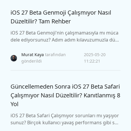
iOS 27 Beta Genmoji Çalışmıyor Nasıl
Düzeltilir? Tam Rehber
iOS 27 Beta Genmoji'nin çalışmamasıyla mı müca
dele ediyorsunuz? Adım adım kılavuzumuzla düze
ltin ve Apple'ın en yeni özelliğinden en iyi şekilde y
ararlanın.
Murat Kaya
tarafından
2025-05-20
gönderildi
11:22:21
Güncellemeden Sonra iOS 27 Beta Safari
Çalışmıyor Nasıl Düzeltilir? Kanıtlanmış 8
Yol
iOS 27 Beta Safari Çalışmıyor sorunları mı yaşıyor
sunuz? Birçok kullanıcı yavaş performans gibi sor
unları bildirir, Safari iOS 27 beta güncellemesinde