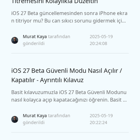
Titremesini Kolaylıkla Düzeltin
iOS 27 Beta güncellemesinden sonra iPhone ekra
n titriyor mu? Bu can sıkıcı sorunu gidermek için
hızlı ve etkili çözümleri keşfedin. iOS 18 ekran titr
emesini veri kaybı olmadan nasıl çözeceğinizi ve t
Murat Kaya
tarafından
2025-05-19
ekrar olmasını nasıl önleyeceğinizi öğrenin.
gönderildi
20:24:08
iOS 27 Beta Güvenli Modu Nasıl Açılır /
Kapatılır - Ayrıntılı Kılavuz
Basit kılavuzumuzla iOS 27 Beta Güvenli Modunu
nasıl kolayca açıp kapatacağınızı öğrenin. Basit kıl
avuzumuz, cihazınızın güvenlik ayarlarını hızlı bir
şekilde yönetmenize yardımcı olacak adım adım t
Murat Kaya
tarafından
2025-05-19
alimatlar sağlar.
gönderildi
20:22:24