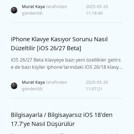
n sonra çökmeye devam eder. Bu kılavuz, cihazını
Murat Kaya
tarafından
2025-05-20
zda Safari'yi düzeltmeye yardımcı olacak ve sorun
gönderildi
11:18:49
suz bir tarama deneyimi sağlayacak sorun gider
me ipuçları sunar.
iPhone Klavye Kasıyor Sorunu Nasıl
Düzeltilir [iOS 26/27 Beta]
iOS 26/27 Beta klavyeye bazı yeni özellikler getirs
e de bazı kişiler iphone'larındaki iOS 26/18 klavye
hatalarından şikayet ediyor. Bu yazıda bu yeni öze
llikleri tanıtacağız ve sorunu çözeceğiz.
Murat Kaya
tarafından
2025-05-20
gönderildi
11:07:21
Bilgisayarla / Bilgisayarsız iOS 18'den
17.7'ye Nasıl Düşürülür