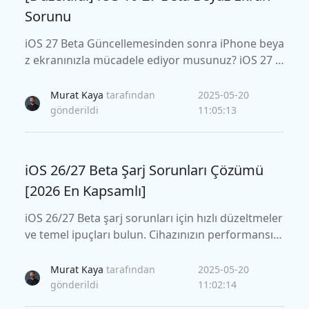
Sorunu
iOS 27 Beta Güncellemesinden sonra iPhone beya
z ekranınızla mücadele ediyor musunuz? iOS 27 B
eta beyaz ekranını nasıl düzelteceğinizi öğrenin. V
eri kaybetmeden bu sorunu çözmenin en iyi yolla
Murat Kaya
tarafından
2025-05-20
rı burada.
gönderildi
11:05:13
iOS 26/27 Beta Şarj Sorunları Çözümü
[2026 En Kapsamlı]
iOS 26/27 Beta şarj sorunları için hızlı düzeltmeler
ve temel ipuçları bulun. Cihazınızın performansını
nasıl optimize edeceğiniz hakkında bilgi edinin.
Murat Kaya
tarafından
2025-05-20
gönderildi
11:02:14