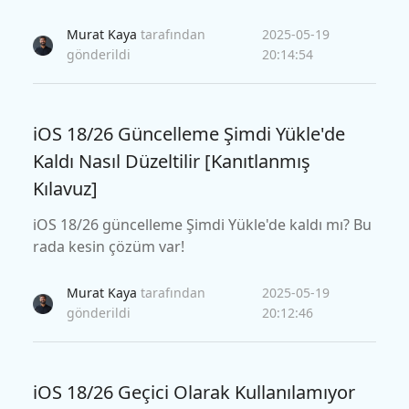
rmek ve yüklemek için tek tıklamayla bir çözüm ol
an Tenorshare reiboot'u kullanmanın kolay yolları
Murat Kaya
tarafından
2025-05-19
nı bulun ve kullanın.
gönderildi
20:14:54
iOS 18/26 Güncelleme Şimdi Yükle'de
Kaldı Nasıl Düzeltilir [Kanıtlanmış
Kılavuz]
iOS 18/26 güncelleme Şimdi Yükle'de kaldı mı? Bu
rada kesin çözüm var!
Murat Kaya
tarafından
2025-05-19
gönderildi
20:12:46
iOS 18/26 Geçici Olarak Kullanılamıyor