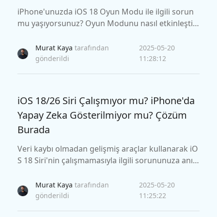
iPhone'unuzda iOS 18 Oyun Modu ile ilgili sorun
mu yaşıyorsunuz? Oyun Modunu nasıl etkinleştir
eceğinizi ve Oyun Merkezi sorunları gibi aksaklıkl
arı nasıl düzelteceğinizi keşfedin. Bu kılavuz, daha
Murat Kaya
tarafından
2025-05-20
sorunsuz bir oyun deneyimi için Oyun Modunu et
gönderildi
11:28:12
kinleştirmek, beklenmeyen kapanmaları giderme
k ve sık karşılaşılan sorunları çözmek için adım ad
ım çözümler sunar.
iOS 18/26 Siri Çalışmıyor mu? iPhone'da
Yapay Zeka Gösterilmiyor mu? Çözüm
Burada
Veri kaybı olmadan gelişmiş araçlar kullanarak iO
S 18 Siri'nin çalışmamasıyla ilgili sorununuza anın
da çözüm bulun
Murat Kaya
tarafından
2025-05-20
gönderildi
11:25:22