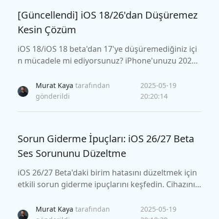
[Güncellendi] iOS 18/26'dan Düşüremez
Kesin Çözüm
iOS 18/iOS 18 beta'dan 17'ye düşüremediğiniz içi
n mücadele mi ediyorsunuz? iPhone'unuzu 2026't
e başarıyla düşürmek için en iyi çözümleri ve gerç
ek düzeltmeleri keşfedin!
Murat Kaya
tarafından
2025-05-19
gönderildi
20:20:14
Sorun Giderme İpuçları: iOS 26/27 Beta
Ses Sorununu Düzeltme
iOS 26/27 Beta'daki birim hatasını düzeltmek için
etkili sorun giderme ipuçlarını keşfedin. Cihazınız
daki uygun ses işlevselliğini geri yüklemek için adı
m adım çözümler öğrenin.
Murat Kaya
tarafından
2025-05-19