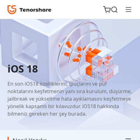
iOS için
iOS 18
ReiBoot
En son iOS18 özelliklerini, ipuçlarını ve püf
Tenorshare
Yeni
noktalarını keşfetmenin yanı sıra kurulum, düşürme,
PDNob
jailbreak ve yükseltme hata ayıklamasını keşfetmeye
yönelik kapsamlı bir kılavuzdur. iOS18 hakkında
iAnyGo
bilmeniz gereken her şey burada.