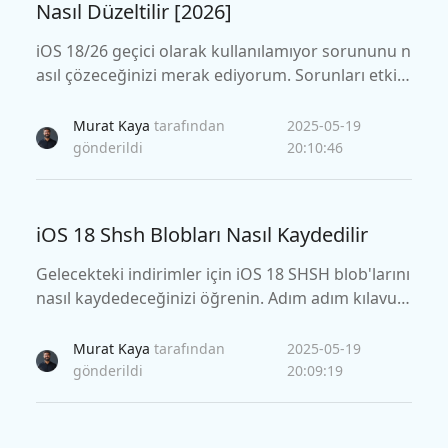
Nasıl Düzeltilir [2026]
iOS 18/26 geçici olarak kullanılamıyor sorununu n
asıl çözeceğinizi merak ediyorum. Sorunları etkili
bir şekilde çözmek için çeşitli çözümler sunan adı
m adım kılavuzumuzu izleyin.
Murat Kaya
tarafından
2025-05-19
gönderildi
20:10:46
iOS 18 Shsh Blobları Nasıl Kaydedilir
Gelecekteki indirimler için iOS 18 SHSH blob'larını
nasıl kaydedeceğinizi öğrenin. Adım adım kılavuz
umuz, ihtiyacınız olduğunda hızlı bir şekilde iOS 1
8'e geri dönmeye hazır olduğunuzdan emin olun.
Murat Kaya
tarafından
2025-05-19
gönderildi
20:09:19