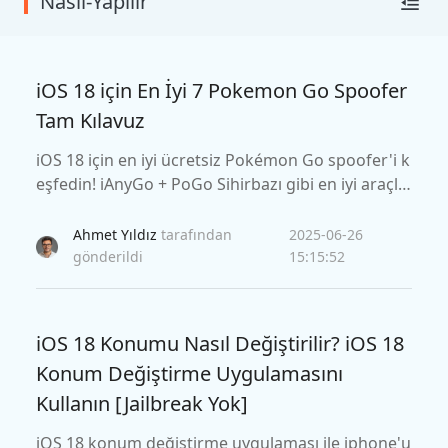
Nasıl-Yapılır
iOS 18 için En İyi 7 Pokemon Go Spoofer
Tam Kılavuz
iOS 18 için en iyi ücretsiz Pokémon Go spoofer'i k
eşfedin! iAnyGo + PoGo Sihirbazı gibi en iyi araçla
rı keşfedin ve oyununuzu geliştirin.
Ahmet Yıldız
tarafından
2025-06-26
gönderildi
15:15:52
iOS 18 Konumu Nasıl Değiştirilir? iOS 18
Konum Değiştirme Uygulamasını
Kullanın [Jailbreak Yok]
iOS 18 konum değiştirme uygulaması ile iphone'u