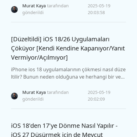
ir göz atın.
Murat Kaya
tarafından
2025-05-19
gönderildi
20:03:58
[Düzeltildi] iOS 18/26 Uygulamaları
Çöküyor [Kendi Kendine Kapanıyor/Yanıt
Vermiyor/Açılmıyor]
iPhone ios 18 uygulamalarının çökmesi nasıl düze
ltilir? Bunun neden olduğuna ve herhangi bir veri
kaybetmeden basit bir yöntemle nasıl çözebilece
ğime bakalım.
Murat Kaya
tarafından
2025-05-19
gönderildi
20:02:09
iOS 18'den 17'ye Dönme Nasıl Yapılır -
iOS 27 Düşürmek için de Mevcut