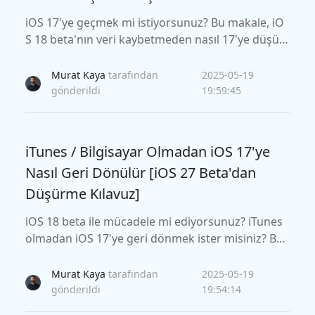
iOS 17'ye geçmek mi istiyorsunuz? Bu makale, iO
S 18 beta'nın veri kaybetmeden nasıl 17'ye düşür
üleceğini araştırıyor. Hem bilgisayarı kullanmanın
hem de bilgisayarı kullanmamanın yolları vardır. i
Murat Kaya
tarafından
2025-05-19
OS 17'ye geri dönmek için iki güvenli ve etkili yönt
gönderildi
19:59:45
em bulacaksınız.
iTunes / Bilgisayar Olmadan iOS 17'ye
Nasıl Geri Dönülür [iOS 27 Beta'dan
Düşürme Kılavuz]
iOS 18 beta ile mücadele mi ediyorsunuz? iTunes
olmadan iOS 17'ye geri dönmek ister misiniz? Bu
kılavuz, bilgisayar olmadan iOS 17'ye düşürmenin
2 yöntemini ve iTunes kullanıcıları için bir bonus i
Murat Kaya
tarafından
2025-05-19
pucunu araştırıyor. iPhone'unuzu kolayca nasıl dü
gönderildi
19:54:14
şüreceğinizi ve geri yükleyeceğinizi öğrenin.