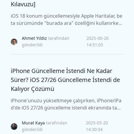
Kılavuzu]
iOS 18 konum güncellemesiyle Apple Haritalar, be
ta sürümünde "burada ara" özelliğini kullanırken
hatalar göstermeye başladı.
Ahmet Yıldız
tarafından
2025-06-26
gönderildi
14:51:05
iPhone Güncelleme İstendi Ne Kadar
Sürer? iOS 27/26 Güncelleme İstendi de
Kalıyor Çözümü
iPhone'unuzu yükseltmeye çalışırken, iPhone/iPa
d'de iOS 27/26 güncelleme istendi ekranında takılı
p kalmış olabilirsiniz. Ancak bu makalede çözüml
erini öğrenebileceğiniz için bu hata için endişelen
Murat Kaya
tarafından
2025-05-20
meyin.
gönderildi
14:30:34