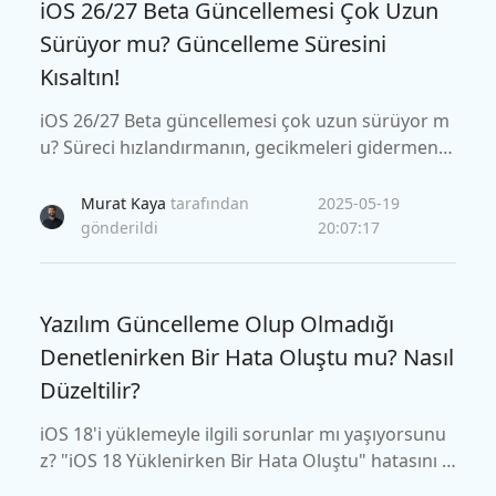
iOS 26/27 Beta Güncellemesi Çok Uzun
Sürüyor mu? Güncelleme Süresini
Kısaltın!
iOS 26/27 Beta güncellemesi çok uzun sürüyor m
u? Süreci hızlandırmanın, gecikmeleri gidermenin
ve sorunsuz bir güncelleme sağlamanın hızlı ve et
kili yollarını keşfedin. Bu kanıtlanmış ipuçlarıyla iP
Murat Kaya
tarafından
2025-05-19
hone'unuzu daha hızlı güncelleyin.
gönderildi
20:07:17
Yazılım Güncelleme Olup Olmadığı
Denetlenirken Bir Hata Oluştu mu? Nasıl
Düzeltilir?
iOS 18'i yüklemeyle ilgili sorunlar mı yaşıyorsunu
z? "iOS 18 Yüklenirken Bir Hata Oluştu" hatasını g
idermek ve düzeltmek için kanıtlanmış adımlara b