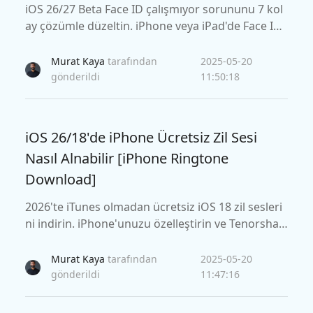
iOS 26/27 Beta Face ID çalışmıyor sorununu 7 kol
ay çözümle düzeltin. iPhone veya iPad'de Face I
D'nizi hızlı bir şekilde geri yüklemek için basit kıla
vuzumuzu izleyin.
Murat Kaya
tarafından
2025-05-20
gönderildi
11:50:18
iOS 26/18'de iPhone Ücretsiz Zil Sesi
Nasıl Alnabilir [iPhone Ringtone
Download]
2026'te iTunes olmadan ücretsiz iOS 18 zil sesleri
ni indirin. iPhone'unuzu özelleştirin ve Tenorshar
e Reiboot ile zil sesi sorunlarını düzeltin.
Murat Kaya
tarafından
2025-05-20
gönderildi
11:47:16