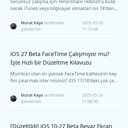
Sorunsuz çalışma için Tenorshare reiboot'u kulla
narak iTunes veya bilgisayar olmadan ios 18'den 1
7.7'ye nasıl düşüreceğinizi öğrenin.
Murat Kaya
tarafından
2025-05-20
gönderildi
11:13:48
iOS 27 Beta FaceTime Çalışmıyor mu?
İşte Hızlı bir Düzeltme Kılavuzu
Mümkün olan en yüksek FaceTime kalitesinin key
fini çıkarmak ister misiniz? iOS 17/18'deki çok çeşi
tli FaceTime sorunlarına yönelik hızlı düzeltmeleri
keşfetmek için makaleyi okuyun.
Murat Kaya
tarafından
2025-05-20
gönderildi
11:08:49
[Düzeltildi] iOS 10-27 Beta Beyaz Ekran