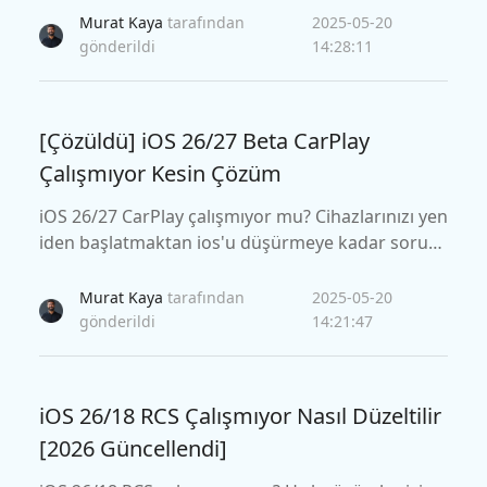
nuzu düzeltmek için kullanışlı bir tek tıklama yönt
Murat Kaya
tarafından
2025-05-20
emi de dahil olmak üzere etkili düzeltmeler sunar.
gönderildi
14:28:11
[Çözüldü] iOS 26/27 Beta CarPlay
Çalışmıyor Kesin Çözüm
iOS 26/27 CarPlay çalışmıyor mu? Cihazlarınızı yen
iden başlatmaktan ios'u düşürmeye kadar sorun
u çözmenin 10 etkili yolunu keşfedin. Veri kaybet
meden Apple Carplay'i tekrar yoluna sokmak için
Murat Kaya
tarafından
2025-05-20
kolay bir çözüm için Reiboot'u indirin.
gönderildi
14:21:47
iOS 26/18 RCS Çalışmıyor Nasıl Düzeltilir
[2026 Güncellendi]