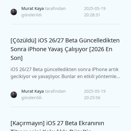
u kılavuz, iOS 18/26/27 Beta yeşil ekranını düzelt
menin en iyi 6 yöntemini araştırıyor.
Murat Kaya
tarafından
2025-05-19
gönderildi
20:28:31
[Çözüldü] iOS 26/27 Beta Güncelledikten
Sonra iPhone Yavaş Çalışıyor [2026 En
Son]
iOS 26/27 Beta güncelledikten sonra iPhone artık
gecikiyor ve yavaşlıyor. Bunlar en etkili yöntemler
dir. iOS 27 Beta Güncellemesinden Sonra iPhone Y
avaş Sorunu Nasıl Düzeltilir.
Murat Kaya
tarafından
2025-05-19
gönderildi
20:25:56
[Kaçırmayın] iOS 27 Beta Ekranının