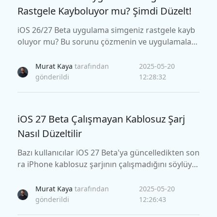
Rastgele Kayboluyor mu? Şimdi Düzelt!
iOS 26/27 Beta uygulama simgeniz rastgele kayb
oluyor mu? Bu sorunu çözmenin ve uygulamaları
nızı hızlı bir şekilde ekrana döndürmenin basit yol
larını öğrenin. Bugün bu kolay adımları deneyin!
Murat Kaya
tarafından
2025-05-20
gönderildi
12:28:32
iOS 27 Beta Çalışmayan Kablosuz Şarj
Nasıl Düzeltilir
Bazı kullanıcılar iOS 27 Beta'ya güncelledikten son
ra iPhone kablosuz şarjının çalışmadığını söylüyo
r. Burada, iOS 27 kablosuz şarj çalışmıyor sorunu
nu belirlemenize ve çözmenize yardımcı olacak bi
Murat Kaya
tarafından
2025-05-20
r sorun giderme kılavuzunda size yol göstereceği
gönderildi
12:26:43
z.