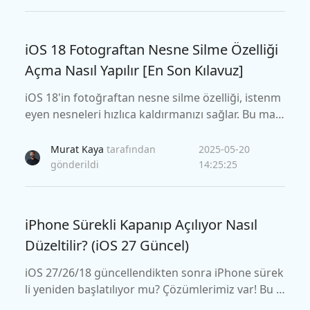
iOS 18 Fotograftan Nesne Silme Özelliği
Açma Nasıl Yapılır [En Son Kılavuz]
iOS 18'in fotoğraftan nesne silme özelliği, istenm
eyen nesneleri hızlıca kaldırmanızı sağlar. Bu mak
alede, özelliğin nasıl çalıştığı, hangi cihazlarda me
vcut olduğu ve olası sorunlar için çözümler bulabi
Murat Kaya
tarafından
2025-05-20
lirsiniz. Fotoğraflarınızı mükemmelleştirmek için i
gönderildi
14:25:25
puçlarını keşfedin!
iPhone Sürekli Kapanıp Açılıyor Nasıl
Düzeltilir? (iOS 27 Güncel)
iOS 27/26/18 güncellendikten sonra iPhone sürek
li yeniden başlatılıyor mu? Çözümlerimiz var! Bu kı
lavuz, bunun neden olduğunu açıklar ve iPhone'u