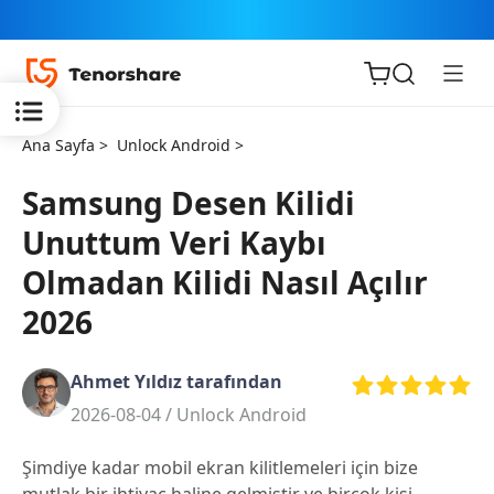
Ana Sayfa >
Unlock Android >
Samsung Desen Kilidi
Unuttum Veri Kaybı
iOS için
Olmadan Kilidi Nasıl Açılır
ReiBoot
2026
Tenorshare
Yeni
PDNob
Ahmet Yıldız tarafından
2026-08-04 /
Unlock Android
iAnyGo
Şimdiye kadar mobil ekran kilitlemeleri için bize