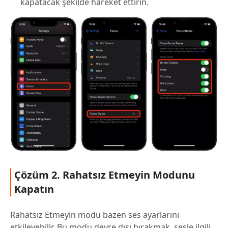
kapatacak şekilde hareket ettirin.
Çözüm 2. Rahatsız Etmeyin Modunu
Kapatın
Rahatsız Etmeyin modu bazen ses ayarlarını
etkileyebilir. Bu modu devre dışı bırakmak, sesle ilgili