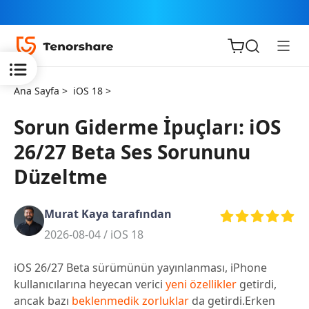
Ana Sayfa >
iOS 18 >
Sorun Giderme İpuçları: iOS
26/27 Beta Ses Sorununu
iOS için
Düzeltme
ReiBoot
Murat Kaya tarafından
Tenorshare
Yeni
2026-08-04 /
iOS 18
PDNob
iOS 26/27 Beta sürümünün yayınlanması, iPhone
iAnyGo
kullanıcılarına heyecan verici
yeni özellikler
getirdi,
ancak bazı
beklenmedik zorluklar
da getirdi.Erken