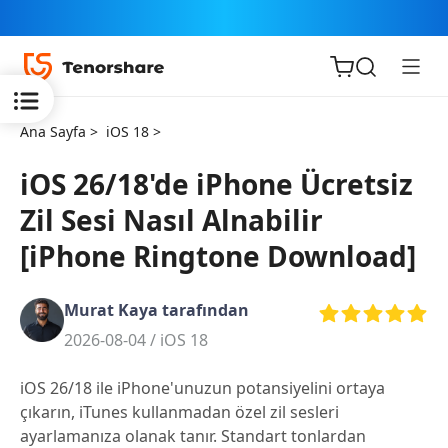
Ana Sayfa >
iOS 18 >
iOS 26/18'de iPhone Ücretsiz
Zil Sesi Nasıl Alnabilir
iOS için
[iPhone Ringtone Download]
ReiBoot
Murat Kaya tarafından
Tenorshare
Yeni
2026-08-04 /
iOS 18
PDNob
iOS 26/18 ile iPhone'unuzun potansiyelini ortaya
iAnyGo
çıkarın, iTunes kullanmadan özel zil sesleri
ayarlamanıza olanak tanır. Standart tonlardan