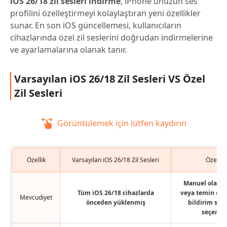
iOS 26/18 zil sesleri indirme
, iPhone'unuzun ses
profilini özelleştirmeyi kolaylaştıran yeni özellikler
sunar. En son iOS güncellemesi, kullanıcıların
cihazlarında özel zil seslerini doğrudan indirmelerine
ve ayarlamalarına olanak tanır.
Varsayılan iOS 26/18 Zil Sesleri VS Özel
Zil Sesleri
Görüntülemek için lütfen kaydırın
Özellik
Varsayılan iOS 26/18 Zil Sesleri
Özel Zil
Manuel olarak
Tüm iOS 26/18 cihazlarda
veya temin edil
Mevcudiyet
önceden yüklenmiş
bildirim sesi
seçenekl