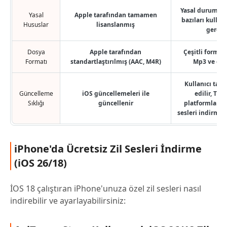
Yasal durum ka
Yasal
Apple tarafından tamamen
bazıları kullan
Hususlar
lisanslanmış
gerekti
Dosya
Apple tarafından
Çeşitli formatl
Formatı
standartlaştırılmış (AAC, M4R)
Mp3 ve diğe
Kullanıcı tara
Güncelleme
iOS güncellemeleri ile
edilir, Tik
Sıklığı
güncellenir
platformlardan
sesleri indirme 
iPhone'da Ücretsiz Zil Sesleri İndirme
(iOS 26/18)
İOS 18 çalıştıran iPhone'unuza özel zil sesleri nasıl
indirebilir ve ayarlayabilirsiniz: