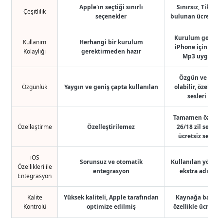
Apple'ın seçtiği sınırlı
Sınırsız, TikTo
Çeşitlilik
seçenekler
bulunan ücretsiz 
Kurulum gerekti
Kullanım
Herhangi bir kurulum
iPhone için ücre
Kolaylığı
gerektirmeden hazır
Mp3 uygulam
Özgün ve kişi
Özgünlük
Yaygın ve geniş çapta kullanılan
olabilir, özel i
sesleri in
Tamamen özelleş
Özelleştirme
Özelleştirilemez
26/18 zil sesle
ücretsiz seçe
iOS
Sorunsuz ve otomatik
Kullanılan yönt
Özellikleri ile
entegrasyon
ekstra adımla
Entegrasyon
Kalite
Yüksek kaliteli, Apple tarafından
Kaynağa bağlı 
Kontrolü
optimize edilmiş
özellikle ücret