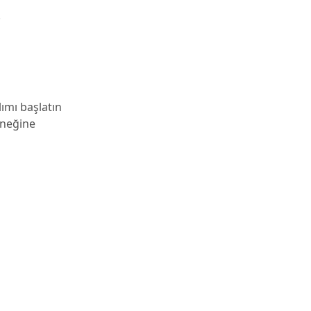
.
ımı başlatın
eneğine