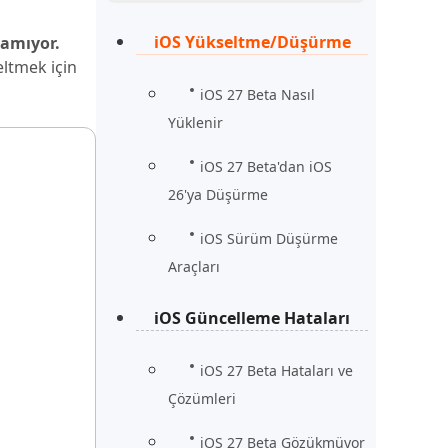
Şimdi İzle
Başlayın
iOS Yükseltme/Düşürme
lamıyor.
eltmek için
rün
Daha Fazla Faydalı İpuçları
Daha Fazla Faydalı İpuçları
iOS 27 Beta Nasıl
Yüklenir
iOS 27 Beta'dan iOS
26'ya Düşürme
iOS Sürüm Düşürme
Araçları
iOS Güncelleme Hataları
iOS 27 Beta Hataları ve
Çözümleri
iOS 27 Beta Gözükmüyor