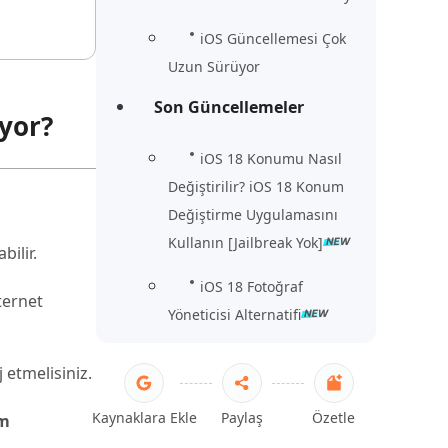
iOS Güncellemesi Çok
Uzun Sürüyor
Son Güncellemeler
yor?
iOS 18 Konumu Nasıl
Değiştirilir? iOS 18 Konum
Değiştirme Uygulamasını
Kullanın [Jailbreak Yok]
bilir.
iOS 18 Fotoğraf
ternet
Yöneticisi Alternatifi
 etmelisiniz.
Kaynaklara Ekle
Paylaş
Özetle
ım