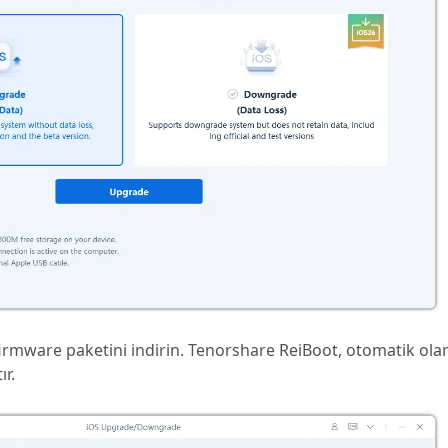
firmware paketini indirin. Tenorshare ReiBoot, otomatik ola
r.