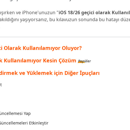
inen dosyaları kurtarın
Popüler
ışırken ve iPhone'unuzun "
iOS 18/26 geçici olarak Kullanı
are AI Writer
Tenorshare AI Bypass
 Pro Uygulaması
akıldığını yaşıyorsanız, bu kılavuzun sonunda bu hatayı düz
 akıllı, daha hızlı, daha iyi yazın
AI içeriğini insan benzeri hale dönüştü
I ile ücretsiz temizleyin
.
i Olarak Kullanılamıyor Oluyor?
ak Kullanılamıyor Kesin Çözüm
Popüler
ndirmek ve Yüklemek için Diğer İpuçları
t
Güncellemesi Yap
üncellemeleri Etkinleştir