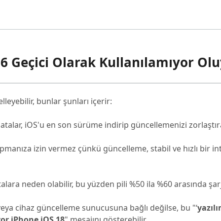
6 Geçici Olarak Kullanılamıyor Olu
lleyebilir, bunlar şunları içerir:
 hatalar, iOS'u en son sürüme indirip güncellemenizi zorlaştıra
pmanıza izin vermez çünkü güncelleme, stabil ve hızlı bir in
alara neden olabilir, bu yüzden pili %50 ila %60 arasında şarj
veya cihaz güncelleme sunucusuna bağlı değilse, bu "‘
yazıl
yor iPhone iOS 18
" mesajını gösterebilir.