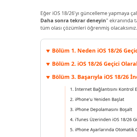
Windows'ta silinen dosyaları kurtarın
Mac'te sil
Ücretsiz
Eğer iOS 18/26'yı güncelleme yapmaya çal
PixPretty AI Fotoğraf Düzenleyici
Tenorsh
Android için UltData Uygulaması
Cleanup
Daha sonra tekrar deneyin
" ekranında t
Ücretsiz Online AI Fotoğraf Düzenleme Aracı
AI ile daha
Tüm Ürünleri İncele
Android verilerini PC olmadan kurtarın
iPhone'u A
tüm olası çözümleri öğrenmiş olacaksınız
Bölüm 1. Neden iOS 18/26 Geçic
Bölüm 2. iOS 18/26 Geçici Olar
Bölüm 3. Başarıyla iOS 18/26 İ
1. İnternet Bağlantısını Kontrol E
2. iPhone'u Yeniden Başlat
3. iPhone Depolamasını Boşalt
4. iTunes Üzerinden iOS 18/26 
5. iPhone Ayarlarında Otomatik G