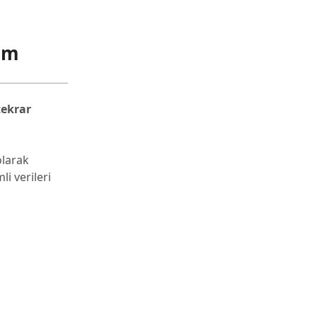
züm
tekrar
olarak
li verileri