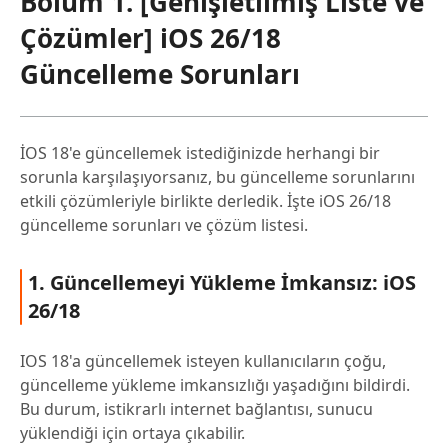
Bölüm 1. [Genişletilmiş Liste ve
11. iOS 26/18 Yükleniyor Ekranında Takılma
Çözümler] iOS 26/18
12. iOS 26/18 Güncelleme Kontrolü Yapılamadı
Güncelleme Sorunları
13. iOS 26/18 Güncelleme Onayı Doğrulanamadı
14. iOS 26/18 DFU Modu
15. iOS 26/18 Apple Logosundaki Takılma
İOS 18'e güncellemek istediğinizde herhangi bir
sorunla karşılaşıyorsanız, bu güncelleme sorunlarını
16. iOS 26/18 Güncelleme Sonrası Telefon Devre Dışı
etkili çözümleriyle birlikte derledik. İşte iOS 26/18
Bıraktı
güncelleme sorunları ve çözüm listesi.
17. iOS 26/18 Güncelleme Durduruldu
18. iOS 26/18 Güncelleme Sonrası iPhone Sık Sık
1. Güncellemeyi Yükleme İmkansız: iOS
Yeniden Başlıyor
26/18
2. Bölüm. Tek Tıkla Çözüm: Veri Kaybı
Olmadan iOS 26/18 Güncelleme
IOS 18'a güncellemek isteyen kullanıcıların çoğu,
Sorunlarını Onarma
güncelleme yükleme imkansızlığı yaşadığını bildirdi.
Popüler
Bu durum, istikrarlı internet bağlantısı, sunucu
yüklendiği için ortaya çıkabilir.