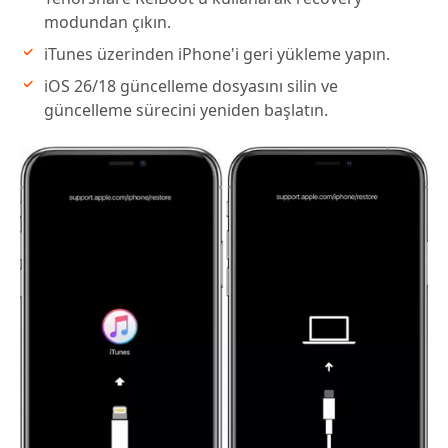
modundan çıkın.
iTunes üzerinden iPhone'i geri yükleme yapın.
iOS 26/18 güncelleme dosyasını silin ve
güncelleme sürecini yeniden başlatın.