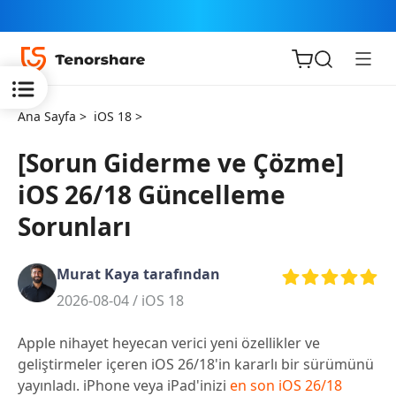
Ana Sayfa >
iOS 18 >
[Sorun Giderme ve Çözme]
iOS 26/18 Güncelleme
iOS için
Sorunları
ReiBoot
Murat Kaya tarafından
Tenorshare
Yeni
2026-08-04 /
iOS 18
PDNob
Apple nihayet heyecan verici yeni özellikler ve
iAnyGo
geliştirmeler içeren iOS 26/18'in kararlı bir sürümünü
yayınladı. iPhone veya iPad'inizi
en son iOS 26/18