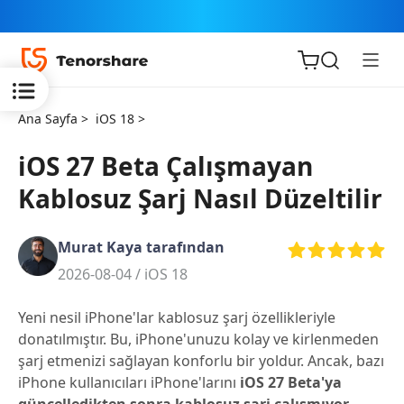
Ana Sayfa >
iOS 18 >
iOS 27 Beta Çalışmayan
Kablosuz Şarj Nasıl Düzeltilir
iOS için
ReiBoot
Murat Kaya tarafından
2026-08-04 /
iOS 18
Tenorshare
Yeni
PDNob
Yeni nesil iPhone'lar kablosuz şarj özellikleriyle
donatılmıştır. Bu, iPhone'unuzu kolay ve kirlenmeden
iAnyGo
şarj etmenizi sağlayan konforlu bir yoldur. Ancak, bazı
iPhone kullanıcıları iPhone'larını
iOS 27 Beta'ya