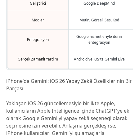
Geliştirici
Google DeepMind
G
Modlar
Metin, Görsel, Ses, Kod
Google hizmetleriyle derin
Entegrasyon
M
entegrasyon
Gerçek Zamanlı Yardım
Android ve iOS'ta Gemini Live
iPhone'da Gemini: iOS 26 Yapay Zekâ Özelliklerinin Bir
Parçası
Yaklaşan iOS 26 güncellemesiyle birlikte Apple,
kullanıcıların Apple Intelligence içinde ChatGPT'ye ek
olarak Google Gemini'yi yapay zekâ seçeneği olarak
seçmesine izin verebilir. Anlaşma gerçekleşirse,
iPhone kullanıcıları Gemini'yi şu amaçlarla