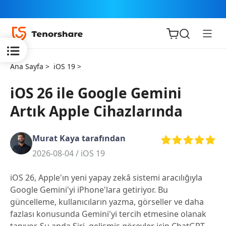
Ana Sayfa >
iOS 19 >
iOS 26 ile Google Gemini
Artık Apple Cihazlarında
iOS için
ReiBoot
Murat Kaya tarafından
2026-08-04 /
iOS 19
Tenorshare
Yeni
PDNob
iOS 26, Apple'ın yeni yapay zekâ sistemi aracılığıyla
Google Gemini'yi iPhone'lara getiriyor. Bu
iAnyGo
güncelleme, kullanıcıların yazma, görseller ve daha
fazlası konusunda Gemini'yi tercih etmesine olanak