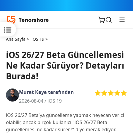
Ana Sayfa >
iOS 19 >
iOS 26/27 Beta Güncellemesi
Ne Kadar Sürüyor? Detayları
iOS için
Burada!
ReiBoot
Murat Kaya tarafından
Tenorshare
Yeni
2026-08-04 /
iOS 19
PDNob
iOS 26/27 Beta'ya güncelleme yapmak heyecan verici
iAnyGo
olabilir, ancak birçok kullanıcı "iOS 26/27 Beta
güncellemesi ne kadar sürer?" diye merak ediyor.