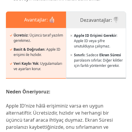
Avantajlar:
Dezavantajlar:
Ücretsiz
: Üçüncü taraf yazılım
Apple ID Erişimi Gerekir
:
gerekmez.
Apple ID veya şifre
unutulduysa çalışmaz.
Basit & Doğrudan
: Apple ID
erişimi ile hızlıdır.
Sınırlı
: Sadece
Ekran Süresi
parolasını sıfırlar. Diğer kilitler
Veri Kaybı Yok
: Uygulamaları
için farklı yöntemler gerekir.
ve ayarları korur.
Neden Öneriyoruz:
Apple ID’nize hâlâ erişiminiz varsa en uygun
alternatiftir. Ücretsizdir, hızlıdır ve herhangi bir
üçüncü taraf araca ihtiyaç duymaz. Ekran Süresi
parolanızı kaybettiğinizde, onu sıfırlamanın ve