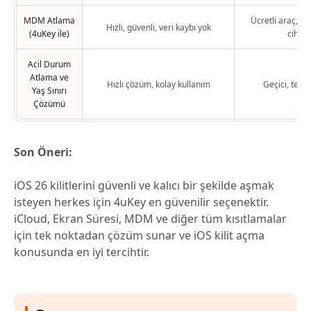
MDM Atlama
Ücretli araç, sa
Hızlı, güvenli, veri kaybı yok
(4uKey ile)
cihazl
Acil Durum
Atlama ve
Hızlı çözüm, kolay kullanım
Geçici, tekra
Yaş Sınırı
Çözümü
Son Öneri:
iOS 26 kilitlerini güvenli ve kalıcı bir şekilde aşmak
isteyen herkes için 4uKey en güvenilir seçenektir.
iCloud, Ekran Süresi, MDM ve diğer tüm kısıtlamalar
için tek noktadan çözüm sunar ve iOS kilit açma
konusunda en iyi tercihtir.