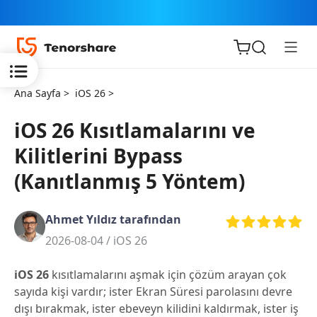
Ana Sayfa >
iOS 26 >
iOS 26 Kısıtlamalarını ve
Kilitlerini Bypass
iOS için
(Kanıtlanmış 5 Yöntem)
ReiBoot
Ahmet Yıldız tarafından
Tenorshare
Yeni
2026-08-04 /
iOS 26
PDNob
iOS 26
kısıtlamalarını aşmak için çözüm arayan çok
iAnyGo
sayıda kişi vardır; ister Ekran Süresi parolasını devre
dışı bırakmak, ister ebeveyn kilidini kaldırmak, ister iş