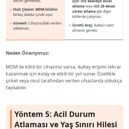
beceri gerekmez.
İçin
:
iOS ebeveyn kilidi
atlama
veya
iOS 26 ekran
Hızlı Çözüm
:
MDM kilidini
süresi atlama
gibi diğer
birkaç dakika içinde aşar.
kilitlerde çalışmaz.
Güvenli
: Cihazınızdaki verileri
Ücretli Araç
: 4uKey’i satın
etkilemez.
almanız gerekir.
Neden Öneriyoruz:
MDM ile kilitli bir cihazınız varsa, 4uKey erişimi tekrar
kazanmak için kolay ve etkili bir yol sunar. Özellikle
şirket veya okul tarafından verilen cihazlarda oldukça
faydalıdır.
Yöntem 5: Acil Durum
Atlaması ve Yaş Sınırı Hilesi