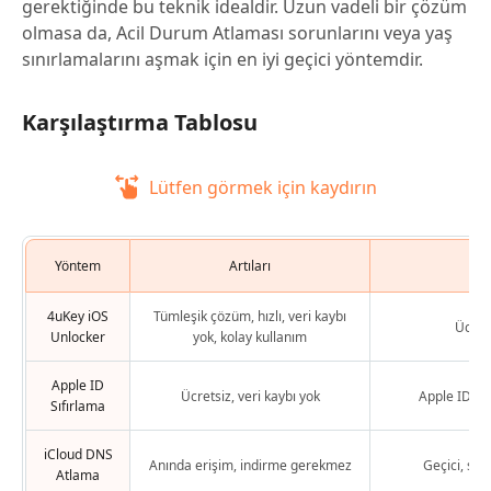
gerektiğinde bu teknik idealdir. Uzun vadeli bir çözüm
olmasa da, Acil Durum Atlaması sorunlarını veya yaş
sınırlamalarını aşmak için en iyi geçici yöntemdir.
Karşılaştırma Tablosu
Lütfen görmek için kaydırın
Yöntem
Artıları
Eksi
4uKey iOS
Tümleşik çözüm, hızlı, veri kaybı
Ücretl
Unlocker
yok, kolay kullanım
Apple ID
Ücretsiz, veri kaybı yok
Apple ID eri
Sıfırlama
iCloud DNS
Anında erişim, indirme gerekmez
Geçici, sınır
Atlama