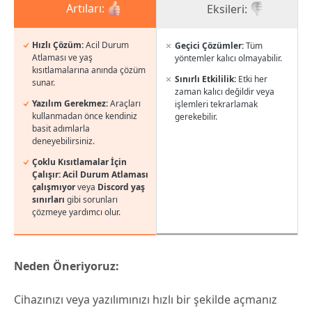
Artıları:
Eksileri:
Hızlı Çözüm:
Acil Durum
Geçici Çözümler:
Tüm
Atlaması ve yaş
yöntemler kalıcı olmayabilir.
kısıtlamalarına anında çözüm
Sınırlı Etkililik:
Etki her
sunar.
zaman kalıcı değildir veya
Yazılım Gerekmez:
Araçları
işlemleri tekrarlamak
kullanmadan önce kendiniz
gerekebilir.
basit adımlarla
deneyebilirsiniz.
Çoklu Kısıtlamalar İçin
Çalışır:
Acil Durum Atlaması
çalışmıyor
veya
Discord yaş
sınırları
gibi sorunları
çözmeye yardımcı olur.
Neden Öneriyoruz:
Cihazınızı veya yazılımınızı hızlı bir şekilde açmanız