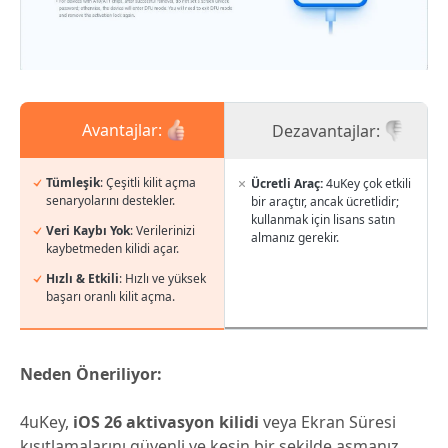
Avantajlar:
Dezavantajlar:
Tümleşik
: Çeşitli kilit açma
Ücretli Araç:
4uKey çok etkili
senaryolarını destekler.
bir araçtır, ancak ücretlidir;
kullanmak için lisans satın
Veri Kaybı Yok
: Verilerinizi
almanız gerekir.
kaybetmeden kilidi açar.
Hızlı & Etkili
: Hızlı ve yüksek
başarı oranlı kilit açma.
Neden Öneriliyor:
4uKey,
iOS 26 aktivasyon kilidi
veya Ekran Süresi
kısıtlamalarını güvenli ve kesin bir şekilde aşmanız