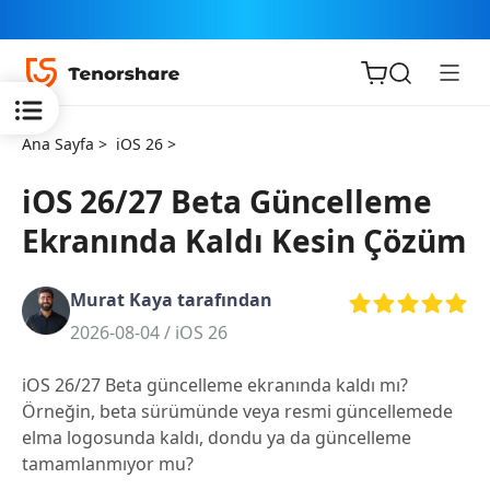
Ana Sayfa >
iOS 26 >
iOS 26/27 Beta Güncelleme
Ekranında Kaldı Kesin Çözüm
iOS için
ReiBoot
Murat Kaya tarafından
2026-08-04 /
iOS 26
Tenorshare
Yeni
PDNob
iOS 26/27 Beta güncelleme ekranında kaldı mı?
Örneğin, beta sürümünde veya resmi güncellemede
iAnyGo
elma logosunda kaldı, dondu ya da güncelleme
tamamlanmıyor mu?