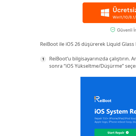
ReiBoot ile iOS 26 düşürerek Liquid Glas
ReiBoot’u bilgisayarınızda çalıştırın. 
sonra “iOS Yükseltme/Düşürme” seçen