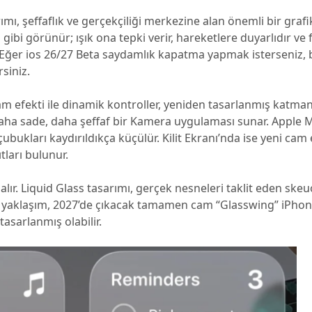
ımı, şeffaflık ve gerçekçiliği merkezine alan önemli bir grafi
gibi görünür; ışık ona tepki verir, hareketlere duyarlıdır ve f
 Eğer ios 26/27 Beta saydamlık kapatma yapmak isterseniz, ba
rsiniz.
am efekti ile dinamik kontroller, yeniden tasarlanmış katma
ve daha sade, daha şeffaf bir Kamera uygulaması sunar. Apple 
kları kaydırıldıkça küçülür. Kilit Ekranı’nda ise yeni cam e
tları bulunur.
lır. Liquid Glass tasarımı, gerçek nesneleri taklit eden ske
 bu yaklaşım, 2027’de çıkacak tamamen cam “Glasswing” iPhon
asarlanmış olabilir.