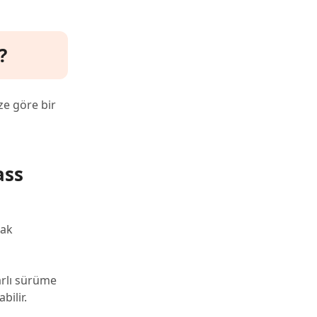
?
ze göre bir
ass
mak
rarlı sürüme
ilir.