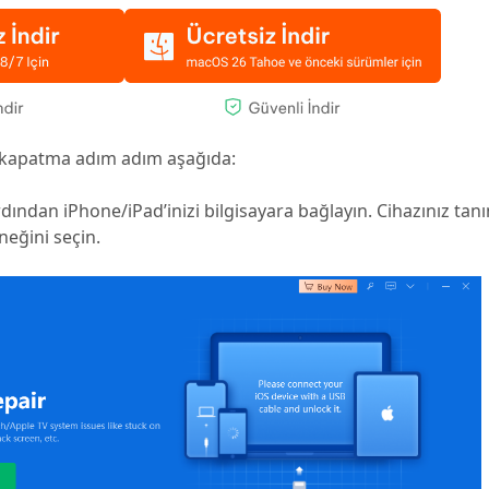
s kapatma adım adım aşağıda:
Ardından iPhone/iPad’inizi bilgisayara bağlayın. Cihazınız tan
eğini seçin.