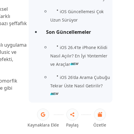
ksel
iOS Güncellemesi Çok
arklı
Uzun Sürüyor
zı şeffaflık
Son Güncellemeler
nlı uygulama
iOS 26.4'te iPhone Kilidi
Music ve
Nasıl Açılır? En İyi Yöntemler
fekti,
ve Araçlar
iOS 26'da Arama Çubuğu
uomorfik
Tekrar Üste Nasıl Getirilir?
e gibi
Kaynaklara Ekle
Paylaş
Özetle