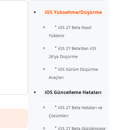
Şimdi İzle
Başlayın
iOS Yükseltme/Düşürme
rün
Daha Fazla Faydalı İpuçları
Daha Fazla Faydalı İpuçları
iOS 27 Beta Nasıl
Yüklenir
iOS 27 Beta'dan iOS
26'ya Düşürme
iOS Sürüm Düşürme
Araçları
iOS Güncelleme Hataları
iOS 27 Beta Hataları ve
Çözümleri
iOS 27 Beta Gözükmüyor