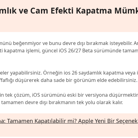
amlık ve Cam Efekti Kapatma Müm
münü beğenmiyor ve bunu devre dışı bırakmak isteyebilir. A
fekti kapatma işlemi, güncel iOS 26/27 Beta sürümünde ta
meler yapabilirsiniz. Örneğin ios 26 saydamlık kapatma veya 
ffaflığı düşürerek daha sade bir görünüm elde edebilirsiniz.
in tek çözüm, iOS sürümünü eski bir versiyona düşürmektir
i tamamen devre dışı bırakmanın tek yolu olarak kalır.
a: Tamamen Kapatılabilir mi? Apple Yeni Bir Seçenek