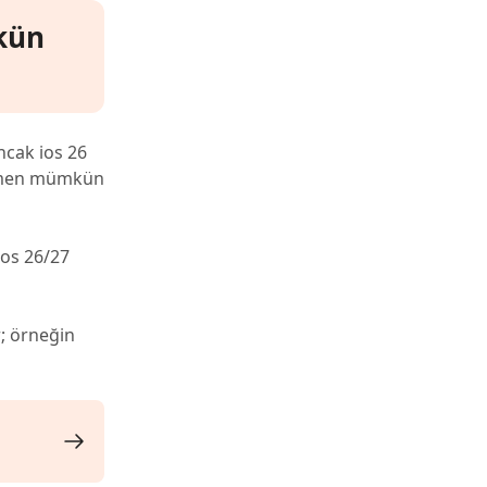
kün
ncak ios 26
mamen mümkün
ios 26/27
; örneğin