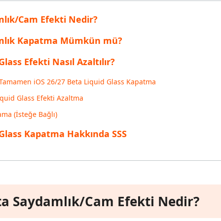
inen dosyaları kurtarın
Popüler
mlık/Cam Efekti Nedir?
are AI Writer
Tenorshare AI Bypass
 Pro Uygulaması
 akıllı, daha hızlı, daha iyi yazın
AI içeriğini insan benzeri hale dönüştü
I ile ücretsiz temizleyin
damlık Kapatma Mümkün mü?
lass Efekti Nasıl Azaltılır?
Tamamen iOS 26/27 Beta Liquid Glass Kapatma
iquid Glass Efekti Azaltma
ama (İsteğe Bağlı)
d Glass Kapatma Hakkında SSS
ta Saydamlık/Cam Efekti Nedir?