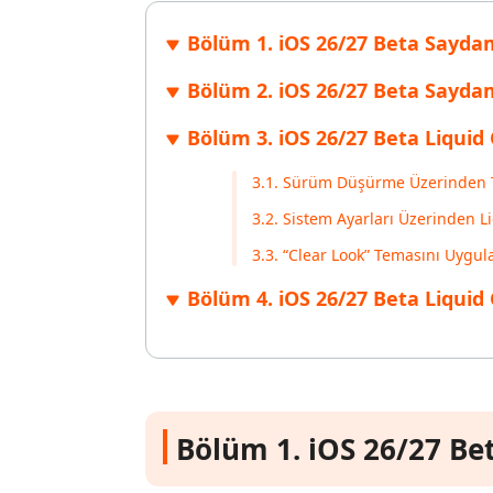
Windows'ta silinen dosyaları kurtarın
Mac'te sil
Ücretsiz
Bölüm 1. iOS 26/27 Beta Sayda
PixPretty AI Fotoğraf Düzenleyici
Tenorsh
Android için UltData Uygulaması
Cleanup
Ücretsiz Online AI Fotoğraf Düzenleme Aracı
AI ile daha
Tüm Ürünleri İncele
Android verilerini PC olmadan kurtarın
iPhone'u A
Bölüm 2. iOS 26/27 Beta Say
Bölüm 3. iOS 26/27 Beta Liquid G
3.1. Sürüm Düşürme Üzerinden 
3.2. Sistem Ayarları Üzerinden L
3.3. “Clear Look” Temasını Uygul
Bölüm 4. iOS 26/27 Beta Liqui
Bölüm 1. iOS 26/27 Be