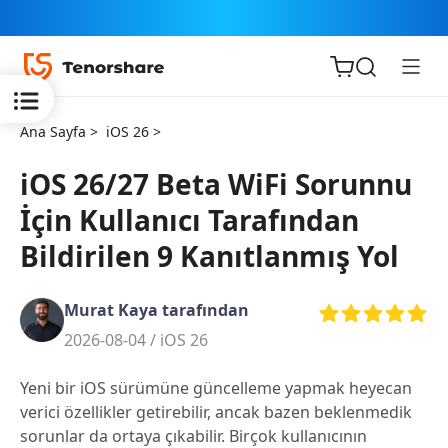
Ana Sayfa >
iOS 26 >
iOS 26/27 Beta WiFi Sorunnu
İçin Kullanıcı Tarafından
iOS için
Bildirilen 9 Kanıtlanmış Yol
ReiBoot
Murat Kaya tarafından
Tenorshare
Yeni
2026-08-04 /
iOS 26
PDNob
Yeni bir iOS sürümüne güncelleme yapmak heyecan
iAnyGo
verici özellikler getirebilir, ancak bazen beklenmedik
sorunlar da ortaya çıkabilir. Birçok kullanıcının