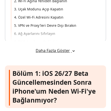
2. Wi-Fi Ağına Yeniden Bağlanın
3. Uçak Modunu Açıp Kapatın
4. Özel Wi-Fi Adresini Kapatın
5. VPN ve Proxy'leri Devre Dışı Bırakın
6. Ağ Ayarlarını Sıfırlayın
7. DNS Ayarlarını Değiştirin
8. Bir Sonraki iOS Güncellemesini Bekleyin
Daha Fazla Göster
Bölüm 3: iOS 26/27 Beta Wi-Fi Sorunu
Gidermek için Profesyonel Araç [Hızlı &
Bölüm 1: iOS 26/27 Beta
Kolay]
Popüler
Güncellemesinden Sonra
Bölüm 4: iOS 18 Wi-Fi Sorunları için
iPhone'um Neden Wi-Fi'ye
Kullanıcı Tarafından Bildirilen ve iOS 26/27
Beta'da da İşe Yarayabilecek Çözümler
Bağlanmıyor?