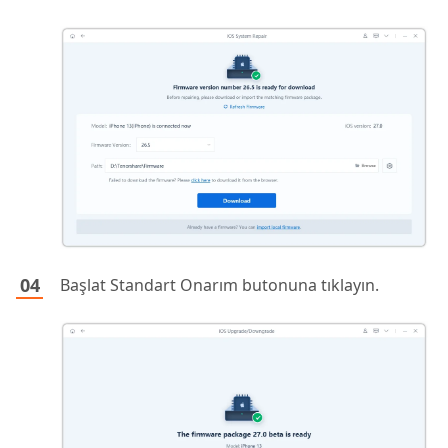
Başlat Standart Onarım butonuna tıklayın.