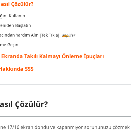
asıl Çözülür?
inen dosyaları kurtarın
Popüler
are AI Writer
Tenorshare AI Bypass
 Pro Uygulaması
ğini Kullanın
 akıllı, daha hızlı, daha iyi yazın
AI içeriğini insan benzeri hale dönüştü
I ile ücretsiz temizleyin
Yeniden Başlatın
cından Yardım Alın [Tek Tıkla]
Popüler
şime Geçin
Ekranda Takılı Kalmayı Önleme İpuçları
Hakkında SSS
asıl Çözülür?
one 17/16 ekran dondu ve kapanmıyor sorununuzu çözmek i