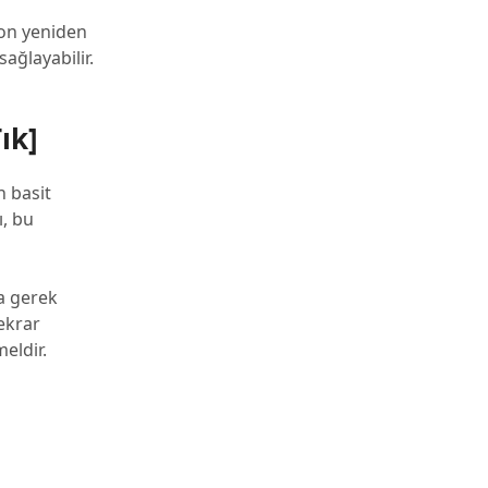
fon yeniden
ağlayabilir.
ık]
 basit
ı, bu
na gerek
tekrar
eldir.