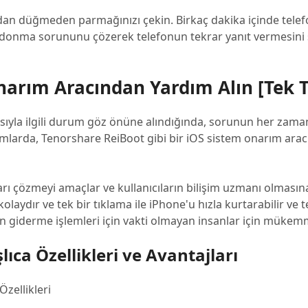
an düğmeden parmağınızı çekin. Birkaç dakika içinde tele
 donma sorununu çözerek telefonun tekrar yanıt vermesini s
narım Aracından Yardım Alın [Tek T
yla ilgili durum göz önüne alındığında, sorunun her zaman
umlarda, Tenorshare ReiBoot gibi bir iOS sistem onarım arac
unları çözmeyi amaçlar ve kullanıcıların bilişim uzmanı olması
olaydır ve tek bir tıklama ile iPhone'u hızla kurtarabilir ve 
un giderme işlemleri için vakti olmayan insanlar için mükemm
ıca Özellikleri ve Avantajları
zellikleri