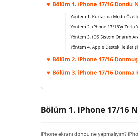
Bölüm 1. iPhone 17/16 Dondu N
Windows'ta silinen dosyaları kurtarın
Mac'te sil
Ücretsiz
PixPretty AI Fotoğraf Düzenleyici
Tenorsh
Android için UltData Uygulaması
Cleanup
Yöntem 1. Kurtarma Modu Özelli
Ücretsiz Online AI Fotoğraf Düzenleme Aracı
AI ile daha
Tüm Ürünleri İncele
Android verilerini PC olmadan kurtarın
iPhone'u A
Yöntem 2. iPhone 17/16'yı Zorla 
Yöntem 3. iOS Sistem Onarım Ara
Yöntem 4. Apple Destek ile İleti
Bölüm 2. iPhone 17/16 Donmuş 
Bölüm 3. iPhone 17/16 Donma 
Bölüm 1. iPhone 17/16 N
iPhone ekranı dondu ne yapmalıyım? iPh