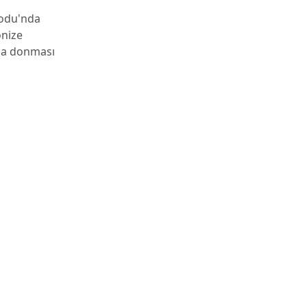
Modu'nda
onize
nda donması