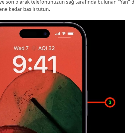
ve son olarak telefonunuzun sağ tarafında bulunan "Yan"
ne kadar basılı tutun.