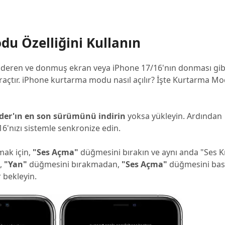
u Özelliğini Kullanın
ı gideren ve donmuş ekran veya iPhone 17/16'nın donması gib
araçtır. iPhone kurtarma modu nasıl açılır? İşte Kurtarma Mo
der'ın en son sürümünü indirin
yoksa yükleyin. Ardından
16'nızı sistemle senkronize edin.
mak için,
"Ses Açma"
düğmesini bırakın ve aynı anda "Ses 
n,
"Yan"
düğmesini bırakmadan,
"Ses Açma"
düğmesini bası
 bekleyin.