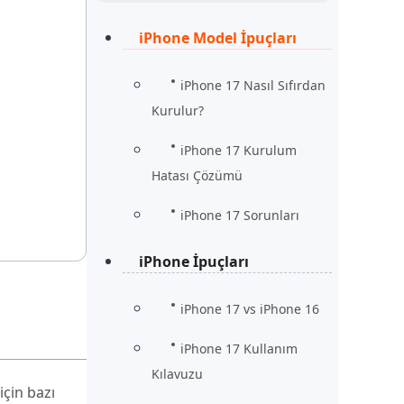
Şimdi İzle
Başlayın
iPhone Model İpuçları
rün
Daha Fazla Faydalı İpuçları
Daha Fazla Faydalı İpuçları
iPhone 17 Nasıl Sıfırdan
Kurulur?
iPhone 17 Kurulum
Hatası Çözümü
iPhone 17 Sorunları
iPhone İpuçları
iPhone 17 vs iPhone 16
iPhone 17 Kullanım
Kılavuzu
çin bazı