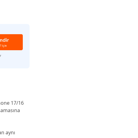
hone 17/16
şlamasına
an aynı