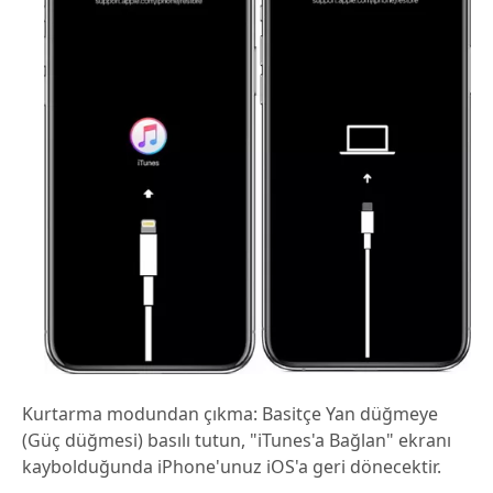
Kurtarma modundan çıkma: Basitçe Yan düğmeye
(Güç düğmesi) basılı tutun, "iTunes'a Bağlan" ekranı
kaybolduğunda iPhone'unuz iOS'a geri dönecektir.