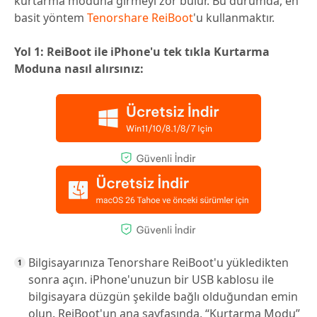
kurtarma moduna girmeyi zor bulur. Bu durumda, en
basit yöntem
Tenorshare ReiBoot
'u kullanmaktır.
Yol 1: ReiBoot ile iPhone'u tek tıkla Kurtarma
Moduna nasıl alırsınız:
Bilgisayarınıza Tenorshare ReiBoot'u yükledikten
sonra açın. iPhone'unuzun bir USB kablosu ile
bilgisayara düzgün şekilde bağlı olduğundan emin
olun. ReiBoot'un ana sayfasında, “Kurtarma Modu”