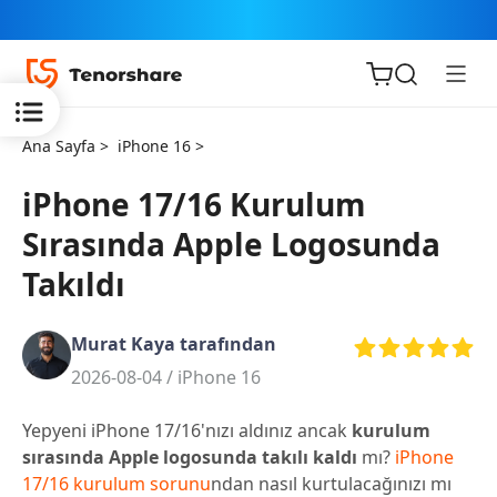
Ana Sayfa >
iPhone 16 >
iPhone 17/16 Kurulum
Sırasında Apple Logosunda
iOS için
Takıldı
ReiBoot
Murat Kaya tarafından
Tenorshare
Yeni
2026-08-04 /
iPhone 16
PDNob
Yepyeni iPhone 17/16'nızı aldınız ancak
kurulum
iAnyGo
sırasında Apple logosunda takılı kaldı
mı?
iPhone
17/16 kurulum sorunu
ndan nasıl kurtulacağınızı mı