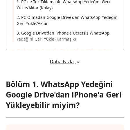
1. PC ile Tek Tıklama ile WhatsApp Yedeğini Geri
Yükle/Aktar (Kolay)
2. PC Olmadan Google Drive'dan WhatsApp Yedeğini
Geri Yükle/Aktar
3. Google Drive'dan iPhone'a Ücretsiz WhatsApp
Yedeğini Geri Yükle (Karmaşık)
Bölüm 3. Google Drive'dan WhatsApp
Yedeğini Geri Yükleyemiyorum, Nasıl
Daha Fazla
Düzeltirim?
Bölüm 4. Google Drive Yedeği Hasar
Bölüm 1. WhatsApp Yedeğini
Gördüğünde/Şifreli Olduğunda WhatsApp
Google Drive'dan iPhone'a Geri
Nasıl Kurtarılır?
Yükleyebilir miyim?
Bölüm 5. Google Drive/iCloud'dan
Android/iPhone'a WhatsApp Yedeğini Geri
Yükle