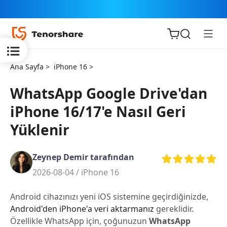
Ana Sayfa >
iPhone 16 >
WhatsApp Google Drive'dan
iPhone 16/17'e Nasıl Geri
iOS için
Yüklenir
ReiBoot
Zeynep Demir tarafından
Tenorshare
Yeni
2026-08-04 /
iPhone 16
PDNob
Android cihazınızı yeni iOS sistemine geçirdiğinizde,
iAnyGo
Android'den iPhone'a veri aktarmanız
gereklidir.
Özellikle WhatsApp için, çoğunuzun
WhatsApp