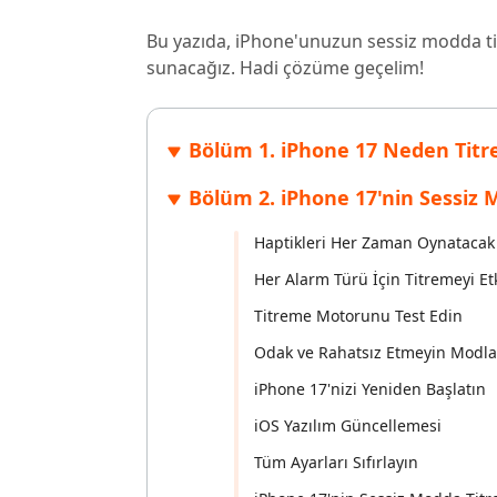
Windows'ta silinen dosyaları kurtarın
Mac'te sil
Ücretsiz
Bu yazıda, iPhone'unuzun sessiz modda tit
PixPretty AI Fotoğraf Düzenleyici
Tenorsh
Android için UltData Uygulaması
Cleanup
sunacağız. Hadi çözüme geçelim!
Ücretsiz Online AI Fotoğraf Düzenleme Aracı
AI ile daha
Tüm Ürünleri İncele
Android verilerini PC olmadan kurtarın
iPhone'u A
Bölüm 1. iPhone 17 Neden Titr
Bölüm 2. iPhone 17'nin Sessiz 
Haptikleri Her Zaman Oynatacak 
Her Alarm Türü İçin Titremeyi Etk
Titreme Motorunu Test Edin
Odak ve Rahatsız Etmeyin Modlar
iPhone 17'nizi Yeniden Başlatın
iOS Yazılım Güncellemesi
Tüm Ayarları Sıfırlayın