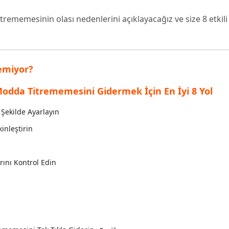
inen dosyaları kurtarın
Popüler
rememesinin olası nedenlerini açıklayacağız ve size 8 etkil
are AI Writer
Tenorshare AI Bypass
 Pro Uygulaması
 akıllı, daha hızlı, daha iyi yazın
AI içeriğini insan benzeri hale dönüştü
I ile ücretsiz temizleyin
emiyor?
Modda Titrememesini Gidermek İçin En İyi 8 Yol
Şekilde Ayarlayın
inleştirin
ını Kontrol Edin