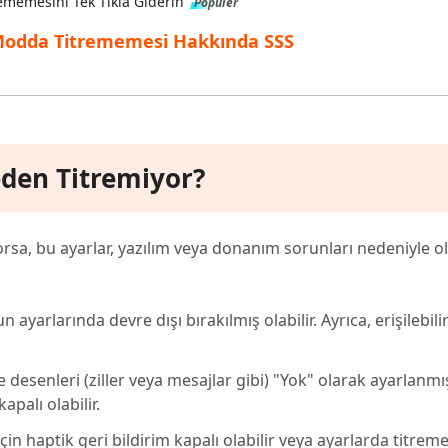
ememesini Tek Tıkla Giderin
Popüler
 Modda Titrememesi Hakkında SSS
den Titremiyor?
sa, bu ayarlar, yazılım veya donanım sorunları nedeniyle olab
ayarlarında devre dışı bırakılmış olabilir. Ayrıca, erişilebili
e desenleri (ziller veya mesajlar gibi) "Yok" olarak ayarlanmış
apalı olabilir.
için haptik geri bildirim kapalı olabilir veya ayarlarda titreme