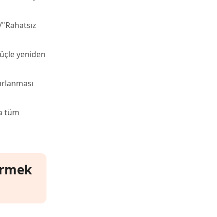
/"Rahatsız
güçle yeniden
fırlanması
da tüm
ermek