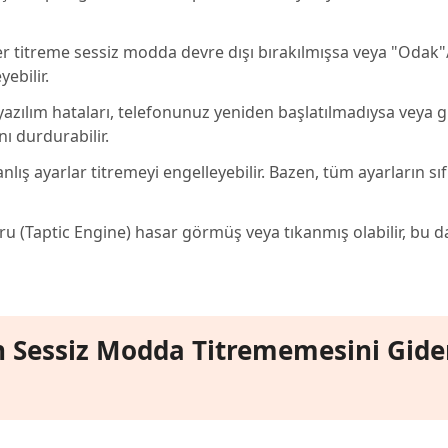
r titreme sessiz modda devre dışı bırakılmışsa veya "Odak"
ebilir.
yazılım hataları, telefonunuz yeniden başlatılmadıysa veya 
ı durdurabilir.
anlış ayarlar titremeyi engelleyebilir. Bazen, tüm ayarların sı
u (Taptic Engine) hasar görmüş veya tıkanmış olabilir, bu 
in Sessiz Modda Titrememesini Gid