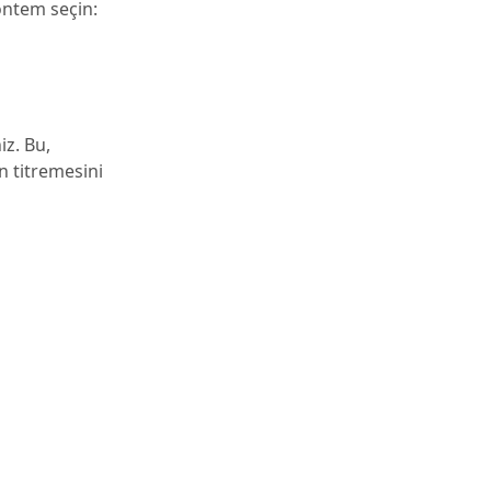
öntem seçin:
iz. Bu,
n titremesini