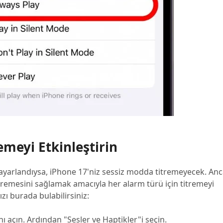
emeyi Etkinleştirin
k ayarlandıysa, iPhone 17'niz sessiz modda titremeyecek. Anc
titremesini sağlamak amacıyla her alarm türü için titremeyi
ızı burada bulabilirsiniz:
 açın. Ardından "Sesler ve Haptikler"i seçin.