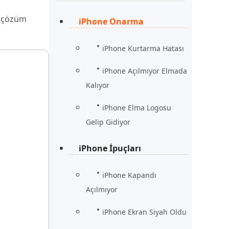
Şimdi İzle
Başlayın
i çözüm
iPhone Onarma
rün
Daha Fazla Faydalı İpuçları
Daha Fazla Faydalı İpuçları
iPhone Kurtarma Hatası
iPhone Açılmıyor Elmada
Kalıyor
iPhone Elma Logosu
Gelip Gidiyor
iPhone İpuçları
iPhone Kapandı
Açılmıyor
iPhone Ekran Siyah Oldu