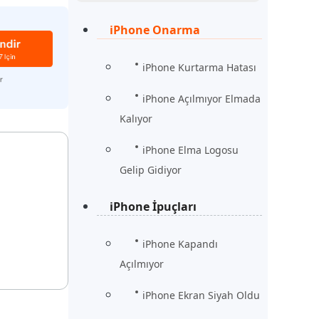
Şimdi İzle
Başlayın
iPhone Onarma
rün
Daha Fazla Faydalı İpuçları
Daha Fazla Faydalı İpuçları
iPhone Kurtarma Hatası
iPhone Açılmıyor Elmada
Kalıyor
iPhone Elma Logosu
Gelip Gidiyor
iPhone İpuçları
iPhone Kapandı
Açılmıyor
iPhone Ekran Siyah Oldu