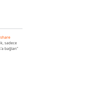
rshare
ok, sadece
'a bağlan"