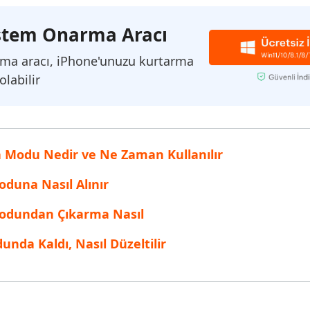
inen dosyaları kurtarın
Popüler
Sistem Onarma Aracı
are AI Writer
Tenorshare AI Bypass
 Pro Uygulaması
 akıllı, daha hızlı, daha iyi yazın
AI içeriğini insan benzeri hale dönüştü
I ile ücretsiz temizleyin
rma aracı, iPhone'unuzu kurtarma
labilir
 Modu Nedir ve Ne Zaman Kullanılır
duna Nasıl Alınır
odundan Çıkarma Nasıl
da Kaldı, Nasıl Düzeltilir