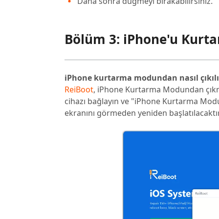
Daha sonra düğmeyi bırakabilirsiniz.
Bölüm 3: iPhone'u Kur
iPhone kurtarma modundan nasıl çıkılı
ReiBoot
, iPhone Kurtarma Modundan çıkma
cihazı bağlayın ve "iPhone Kurtarma Modu
ekranını görmeden yeniden başlatılacaktır