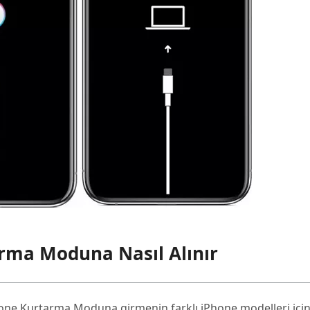
rma Moduna Nasıl Alınır
ne Kurtarma Moduna girmenin farklı iPhone modelleri için 