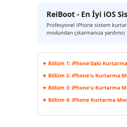
Windows'ta silinen dosyaları kurtarın
Mac'te sil
Ücretsiz
ReiBoot - En İyi iOS 
PixPretty AI Fotoğraf Düzenleyici
Tenorsh
Android için UltData Uygulaması
Cleanup
Ücretsiz Online AI Fotoğraf Düzenleme Aracı
AI ile daha
Tüm Ürünleri İncele
Android verilerini PC olmadan kurtarın
iPhone'u A
Profesyonel iPhone sistem kurta
modundan çıkarmanıza yardımcı o
Bölüm 1: iPhone'daki Kurtarma
Bölüm 2: iPhone'u Kurtarma Mo
Bölüm 3: iPhone'u Kurtarma M
Bölüm 4: iPhone Kurtarma Modun