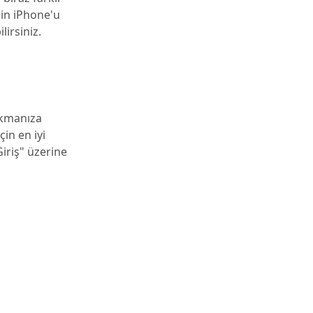
çin iPhone'u
lirsiniz.
okmanıza
in en iyi
iriş" üzerine